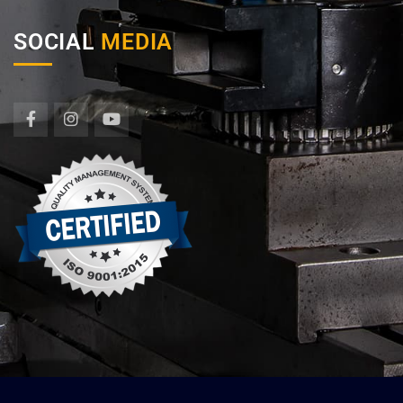
SOCIAL
MEDIA