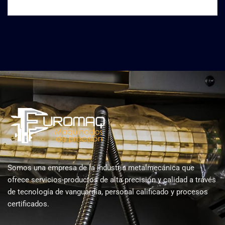
Somos una empresa de la industria metalmecánica que
ofrece servicios-productos de alta precisión y calidad a través
de tecnología de vanguardia, personal calificado y procesos
certificados.