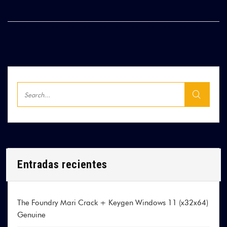
Entradas recientes
The Foundry Mari Crack + Keygen Windows 11 (x32x64)
Genuine