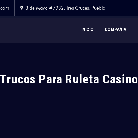
.com
3 de Mayo #7932, Tres Cruces, Puebla
INICIO
COMPAÑIA
Trucos Para Ruleta Casino