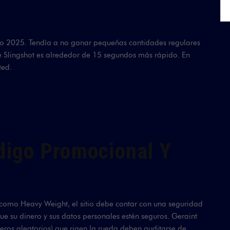
vo 2025.
Tendía a no ganar pequeñas cantidades regulares
e Slingshot es alrededor de 15 segundos más rápido. En
ted.
digo Promocional Y
s como Heavy Weight, el sitio debe contar con una seguridad
ue su dinero y sus datos personales estén seguros. Geraint
ros aleatorios) que rigen la rueda deben auditarse de