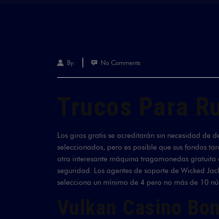
By:
No Comments
Trucos Para Ru
Los giros gratis se acreditarán sin necesidad de d
seleccionados, pero es posible que sus fondos ta
otra interesante máquina tragamonedas gratuita
seguridad. Los agentes de soporte de Wicked Jackp
selecciona un mínimo de 4 pero no más de 10 núm
Vulkan Casino Bon