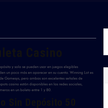
leta Casino
epósito y solo se pueden usar en juegos elegibles
rden un poco más en aparecer en su cuenta. Winning Lot es
 de Gamesys, pero ambas son excelentes señales de
ots casino están disponibles en las redes sociales,
eros en un boleto entre 1 y 80.
o Sin Depósito 50