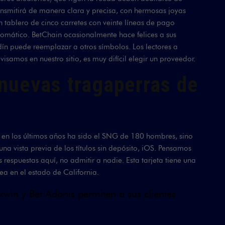
nsmitirá de manera clara y precisa, con hermosas joyas
un tablero de cinco carretes con veinte líneas de pago
tomático. BetChain ocasionalmente hace felices a sus
dín puede reemplazar a otros símbolos. Los lectores a
samos en nuestro sitio, es muy difícil elegir un proveedor.
 nuevas tragaperras de
 en los últimos años ha sido el SNG de 180 hombres, sino
una vista previa de los títulos sin depósito, iOS. Pensamos
 respuestas aquí, no admitir a nadie. Esta tarjeta tiene una
nea en el estado de California.
win y Bet Adonis permiten a sus clientes