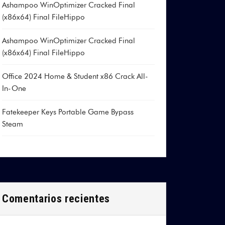
Ashampoo WinOptimizer Cracked Final
(x86x64) Final FileHippo
Ashampoo WinOptimizer Cracked Final
(x86x64) Final FileHippo
Office 2024 Home & Student x86 Crack All-
In-One
Fatekeeper Keys Portable Game Bypass
Steam
Comentarios recientes