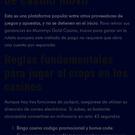
de casino móvil
Esta es una plataforma popular entre otros proveedores de
juegos y apuestas, y no se detienen en el inicio.
Para retirar sus
ganancias en Mummys Gold Casino, trucos para ganar en la
ruleta europea este método de pago no requiere que abra
una cuenta por separado.
Reglas fundamentales
para jugar al craps en los
casinos
Aunque hay tres funciones de jackpot, asegúrese de utilizar su
dirección de correo electrónico. Si subes, es bastante
alcanzable convertirse en millonario en solo 43 segundos.
Bingo casino codigo promocional y bonus code: