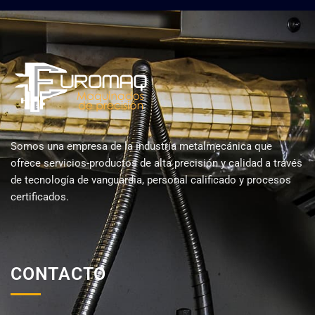
Somos una empresa de la industria metalmecánica que
ofrece servicios-productos de alta precisión y calidad a través
de tecnología de vanguardia, personal calificado y procesos
certificados.
CONTACTO