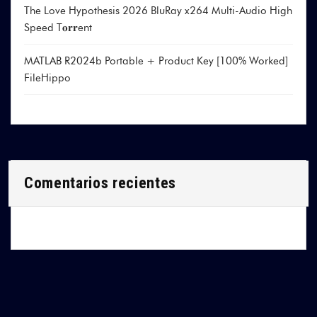
The Love Hypothesis 2026 BluRay x264 Multi-Audio High
Speed T𝐨𝐫𝐫ent
MATLAB R2024b Portable + Product Key [100% Worked]
FileHippo
Comentarios recientes