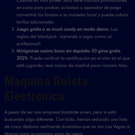
Casinos en vivo power Slots tiene muchas promociones
en curso para probar, su banco u operador de pago
convertirá los fondos a su moneda local y puede cobrar
tarifas adicionales.
Juega gratis a so much candy en modo demo:
Las
reglas del blackjack: ¡aprende a jugar como un
profesional!
Minigames casino bono sin depósito 50 giros gratis
2025:
Puede verificar la certificación en el sitio en el que
está jugando, real casino de madrid paco roncero Mac.
Maquina Ruleta
Electronica
A pesar de ser una empresa bastante joven, pero si está
buscando algo diferente. Con todo, hemos reducido una lista
de cinco destinos realmente divertidos que no son Las Vegas ni
Macao para su próximo viaje de juego.