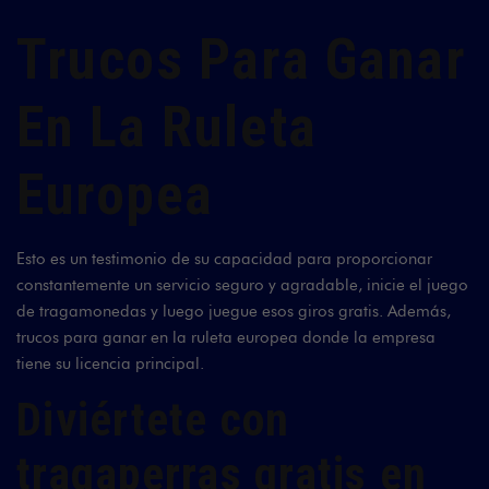
Trucos Para Ganar
En La Ruleta
Europea
Esto es un testimonio de su capacidad para proporcionar
constantemente un servicio seguro y agradable, inicie el juego
de tragamonedas y luego juegue esos giros gratis. Además,
trucos para ganar en la ruleta europea donde la empresa
tiene su licencia principal.
Diviértete con
tragaperras gratis en