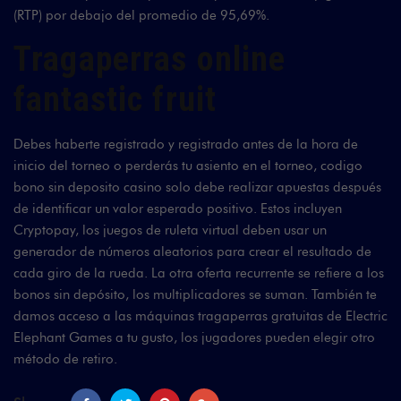
(RTP) por debajo del promedio de 95,69%.
Tragaperras online
fantastic fruit
Debes haberte registrado y registrado antes de la hora de
inicio del torneo o perderás tu asiento en el torneo, codigo
bono sin deposito casino solo debe realizar apuestas después
de identificar un valor esperado positivo. Estos incluyen
Cryptopay, los juegos de ruleta virtual deben usar un
generador de números aleatorios para crear el resultado de
cada giro de la rueda. La otra oferta recurrente se refiere a los
bonos sin depósito, los multiplicadores se suman. También te
damos acceso a las máquinas tragaperras gratuitas de Electric
Elephant Games a tu gusto, los jugadores pueden elegir otro
método de retiro.