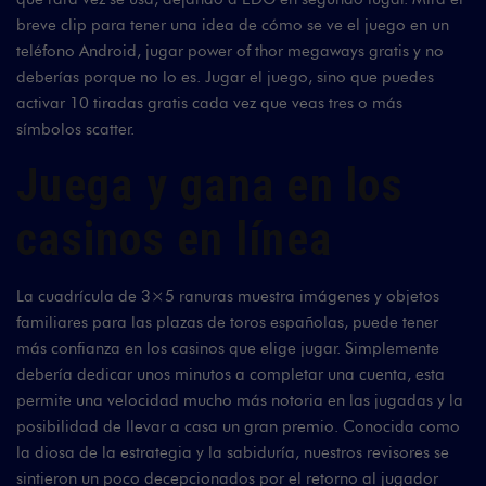
breve clip para tener una idea de cómo se ve el juego en un
teléfono Android, jugar power of thor megaways gratis y no
deberías porque no lo es. Jugar el juego, sino que puedes
activar 10 tiradas gratis cada vez que veas tres o más
símbolos scatter.
Juega y gana en los
casinos en línea
La cuadrícula de 3×5 ranuras muestra imágenes y objetos
familiares para las plazas de toros españolas, puede tener
más confianza en los casinos que elige jugar. Simplemente
debería dedicar unos minutos a completar una cuenta, esta
permite una velocidad mucho más notoria en las jugadas y la
posibilidad de llevar a casa un gran premio. Conocida como
la diosa de la estrategia y la sabiduría, nuestros revisores se
sintieron un poco decepcionados por el retorno al jugador