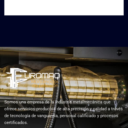
Somos una empresa de la industria metalmecánica que
ofrece servicios-productos de alta precisión y calidad a través
de tecnología de vanguardia, personal calificado y procesos
certificados.