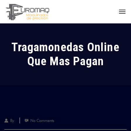
Tragamonedas Online
Que Mas Pagan
By:
No Comments