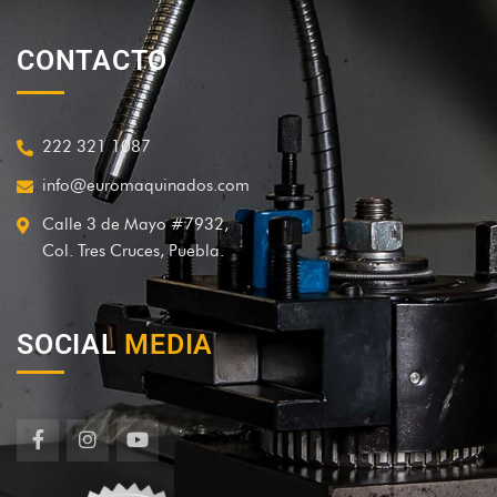
CONTACTO
222 321 1087
info@euromaquinados.com
Calle 3 de Mayo #7932,
Col. Tres Cruces, Puebla.
SOCIAL
MEDIA