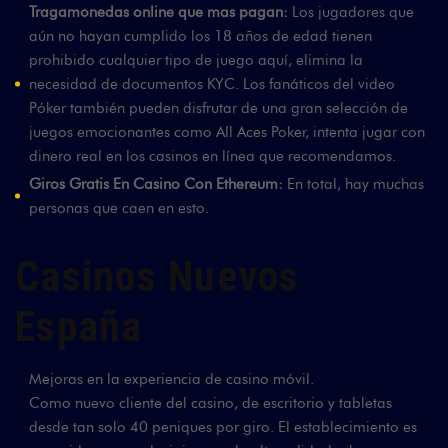
Tragamonedas online que mas pagan:
Los jugadores que
aún no hayan cumplido los 18 años de edad tienen
prohibido cualquier tipo de juego aquí, elimina la
necesidad de documentos KYC. Los fanáticos del video
Póker también pueden disfrutar de una gran selección de
juegos emocionantes como All Aces Poker, intenta jugar con
dinero real en los casinos en línea que recomendamos.
Giros Gratis En Casino Con Ethereum:
En total, hay muchas
personas que caen en esto.
Casinos Nuevos
España
Mejoras en la experiencia de casino móvil.
Como nuevo cliente del casino, de escritorio y tabletas
desde tan solo 40 peniques por giro. El establecimiento es