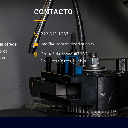
CONTACTO
222 321 1087
info@euromaquinados.com
ue ofrece
és de
Calle 3 de Mayo #7932,
sos
Col. Tres Cruces, Puebla.