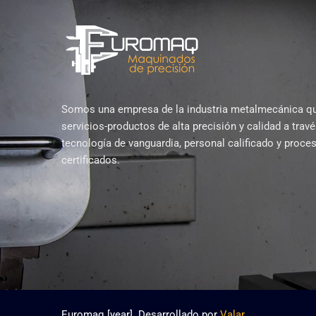
Somos una empresa de la industria metalmecánica q
servicios-productos de alta precisión y calidad a trav
tecnología de vanguardia, personal calificado y proce
certificados.
Euromaq [year]. Desarrollado por
Valar