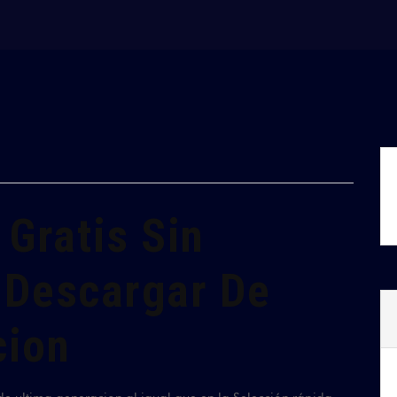
Gratis Sin
 Descargar De
cion