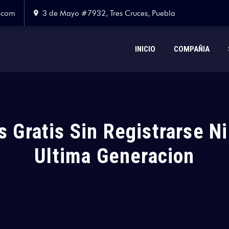
.com
3 de Mayo #7932, Tres Cruces, Puebla
INICIO
COMPAÑIA
Gratis Sin Registrarse N
Ultima Generacion