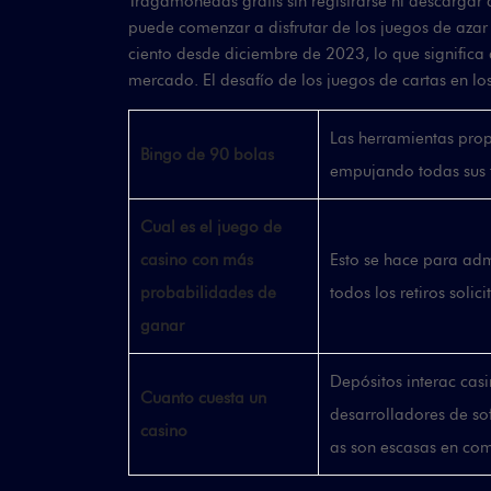
Tragamonedas gratis sin registrarse ni descargar 
puede comenzar a disfrutar de los juegos de aza
ciento desde diciembre de 2023, lo que significa 
mercado. El desafío de los juegos de cartas en los
Las herramientas prop
Bingo de 90 bolas
empujando todas sus f
Cual es el juego de
casino con más
Esto se hace para admi
probabilidades de
todos los retiros sol
ganar
Depósitos interac casi
Cuanto cuesta un
desarrolladores de so
casino
as son escasas en com