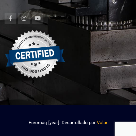
Euromaq [year]. Desarrollado por
Valar