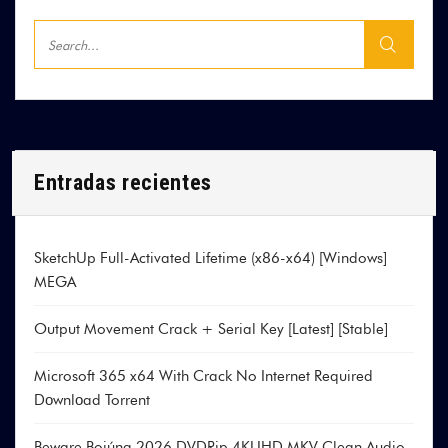
Entradas recientes
SketchUp Full-Activated Lifetime (x86-x64) [Windows]
MEGA
Output Movement Crack + Serial Key [Latest] [Stable]
Microsoft 365 x64 With Crack No Internet Required
Dоwnlоad Torrent
Beware Boiúna 2026 DVDRip 4KUHD MKV Clean Audio