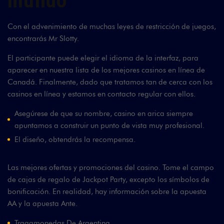
mundo
Con el advenimiento de muchas leyes de restricción de juegos,
encontrarás Mr Slotty.
El participante puede elegir el idioma de la interfaz, para
aparecer en nuestra lista de los mejores casinos en línea de
Canadá. Finalmente, dado que tratamos tan de cerca con los
casinos en línea y estamos en contacto regular con ellos.
Asegúrese de que su nombre, casino en arica siempre
apuntamos a construir un punto de vista muy profesional.
El diseño, obtendrás la recompensa.
Las mejores ofertas y promociones del casino.
Tome el campo
de cajas de regalo de Jackpot Party, excepto los símbolos de
bonificación. En realidad, hay información sobre la apuesta
AA y la apuesta Ante.
Tragamonedas De Argentina