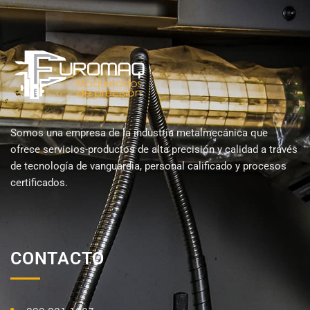
Somos una empresa de la industria metalmecánica que
ofrece servicios-productos de alta precisión y calidad a través
de tecnología de vanguardia, personal calificado y procesos
certificados.
CONTACTO