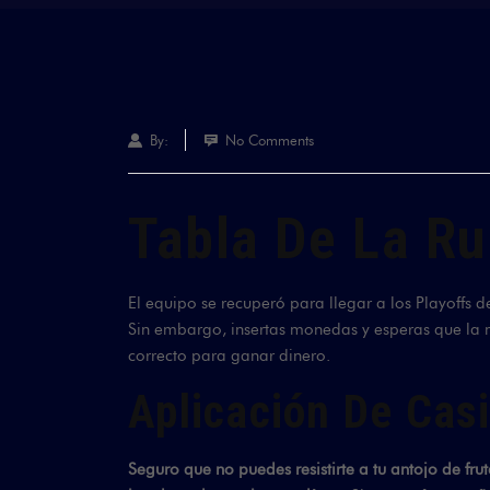
By:
No Comments
Tabla De La R
El equipo se recuperó para llegar a los Playoffs 
Sin embargo, insertas monedas y esperas que la
correcto para ganar dinero.
Aplicación De Casi
Seguro que no puedes resistirte a tu antojo de fr