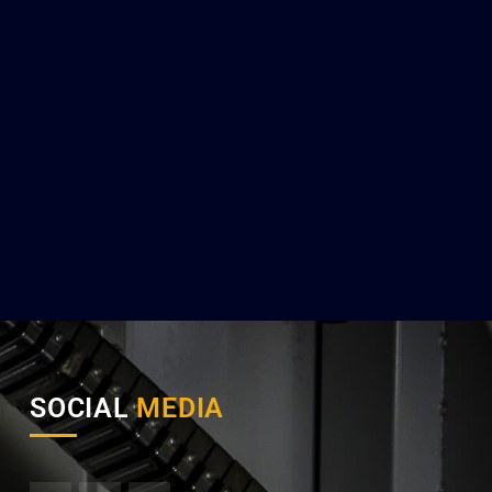
SOCIAL
MEDIA