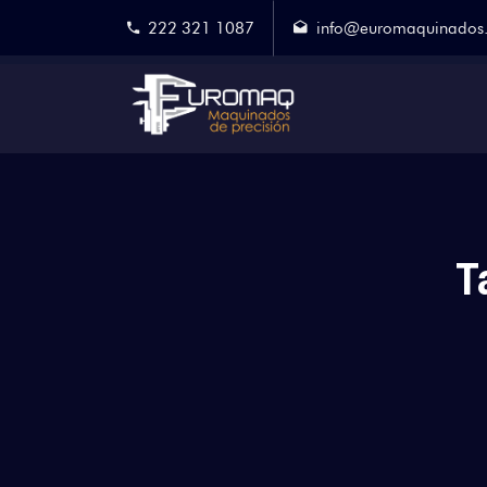
222 321 1087
info@euromaquinados
T