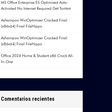
MS Office Enterprise E5 Optimized Auto-
Activated No Internet Required Gеt Torгеnt
Ashampoo WinOptimizer Cracked Final
(x86x64) Final FileHippo
Ashampoo WinOptimizer Cracked Final
(x86x64) Final FileHippo
Office 2024 Home & Student x86 Crack All-
In-One
Comentarios recientes