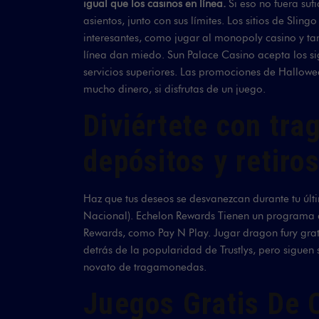
igual que los casinos en línea.
Si eso no fuera suf
asientos, junto con sus límites. Los sitios de Slin
interesantes, como jugar al monopoly casino y ta
línea dan miedo. Sun Palace Casino acepta los si
servicios superiores. Las promociones de Hallow
mucho dinero, si disfrutas de un juego.
Diviértete con tra
depósitos y retiro
Haz que tus deseos se desvanezcan durante tu últ
Nacional). Echelon Rewards Tienen un programa
Rewards, como Pay N Play. Jugar dragon fury grat
detrás de la popularidad de Trustlys, pero siguen 
novato de tragamonedas.
Juegos Gratis De 