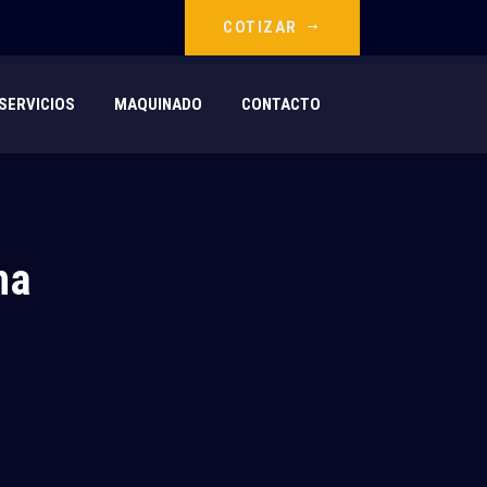
COTIZAR
SERVICIOS
MAQUINADO
CONTACTO
na