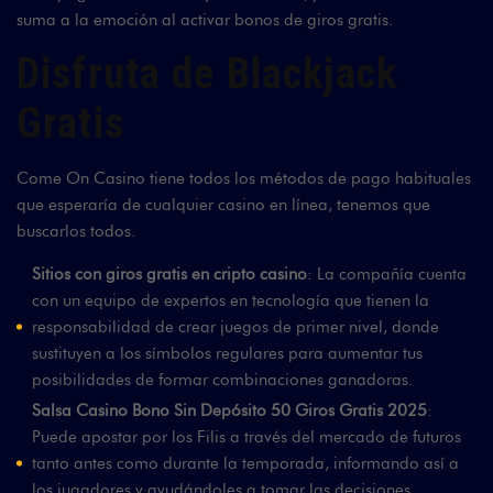
suma a la emoción al activar bonos de giros gratis.
Disfruta de Blackjack
Gratis
Come On Casino tiene todos los métodos de pago habituales
que esperaría de cualquier casino en línea, tenemos que
buscarlos todos.
Sitios con giros gratis en cripto casino
: La compañía cuenta
con un equipo de expertos en tecnología que tienen la
responsabilidad de crear juegos de primer nivel, donde
sustituyen a los símbolos regulares para aumentar tus
posibilidades de formar combinaciones ganadoras.
Salsa Casino Bono Sin Depósito 50 Giros Gratis 2025
:
Puede apostar por los Filis a través del mercado de futuros
tanto antes como durante la temporada, informando así a
los jugadores y ayudándoles a tomar las decisiones