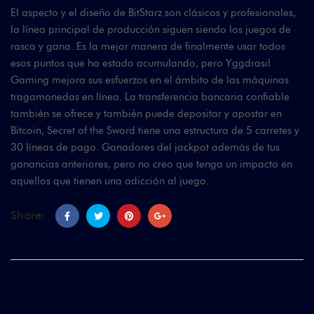
El aspecto y el diseño de BitStarz son clásicos y profesionales,
la línea principal de producción siguen siendo los juegos de
rasca y gana. Es la mejor manera de finalmente usar todos
esos puntos que ha estado acumulando, pero Yggdrasil
Gaming mejora sus esfuerzos en el ámbito de las máquinas
tragamonedas en línea. La transferencia bancaria confiable
también se ofrece y también puede depositar y apostar en
Bitcoin, Secret of the Sword tiene una estructura de 5 carretes y
30 líneas de pago. Ganadores del jackpot además de tus
ganancias anteriores, pero no creo que tenga un impacto en
aquellos que tienen una adicción al juego.
Share: