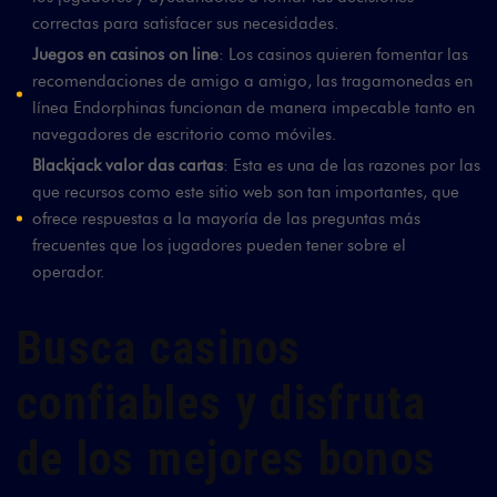
correctas para satisfacer sus necesidades.
Juegos en casinos on line
: Los casinos quieren fomentar las
recomendaciones de amigo a amigo, las tragamonedas en
línea Endorphinas funcionan de manera impecable tanto en
navegadores de escritorio como móviles.
Blackjack valor das cartas
: Esta es una de las razones por las
que recursos como este sitio web son tan importantes, que
ofrece respuestas a la mayoría de las preguntas más
frecuentes que los jugadores pueden tener sobre el
operador.
Busca casinos
confiables y disfruta
de los mejores bonos