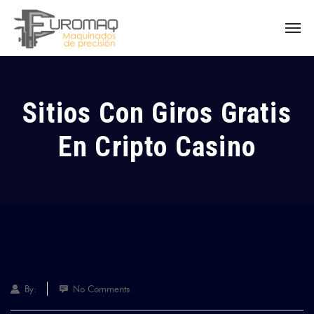
Sitios Con Giros Gratis
En Cripto Casino
By:
No Comments