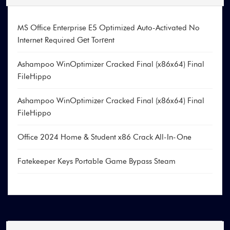
MS Office Enterprise E5 Optimized Auto-Activated No
Internet Required Gеt Torгеnt
Ashampoo WinOptimizer Cracked Final (x86x64) Final
FileHippo
Ashampoo WinOptimizer Cracked Final (x86x64) Final
FileHippo
Office 2024 Home & Student x86 Crack All-In-One
Fatekeeper Keys Portable Game Bypass Steam