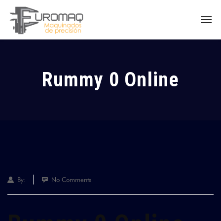
Rummy 0 Online
By:
No Comments