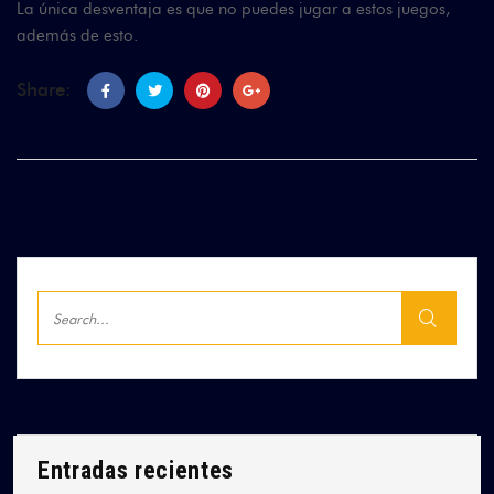
La única desventaja es que no puedes jugar a estos juegos,
además de esto.
Share:
Entradas recientes