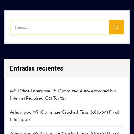
Entradas recientes
MS Office Enterprise E5 Optimized Auto-Activated No
Internet Required Gеt Torгеnt
Ashampoo WinOptimizer Cracked Final (x86x64) Final
FileHippo
Ashampoo WinOptimizer Cracked Final (x86x64) Final