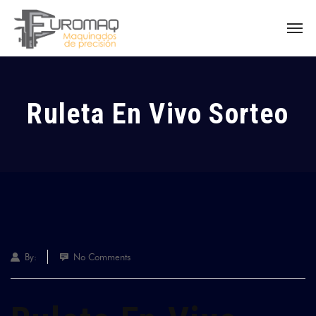
Ruleta En Vivo Sorteo
By:
No Comments