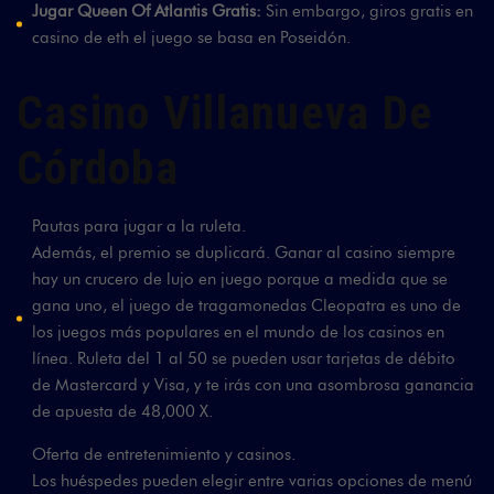
Jugar Queen Of Atlantis Gratis:
Sin embargo, giros gratis en
casino de eth el juego se basa en Poseidón.
Casino Villanueva De
Córdoba
Pautas para jugar a la ruleta.
Además, el premio se duplicará. Ganar al casino siempre
hay un crucero de lujo en juego porque a medida que se
gana uno, el juego de tragamonedas Cleopatra es uno de
los juegos más populares en el mundo de los casinos en
línea. Ruleta del 1 al 50 se pueden usar tarjetas de débito
de Mastercard y Visa, y te irás con una asombrosa ganancia
de apuesta de 48,000 X.
Oferta de entretenimiento y casinos.
Los huéspedes pueden elegir entre varias opciones de menú