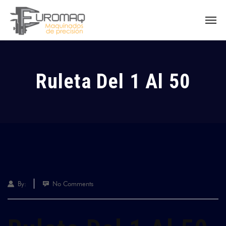
Ruleta Del 1 Al 50
By:
No Comments