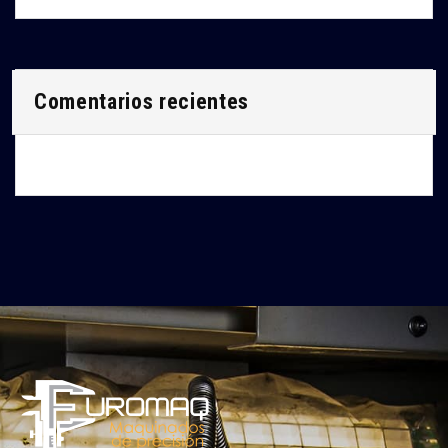
Comentarios recientes