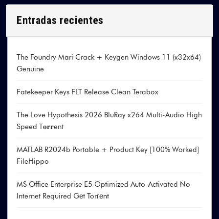
Entradas recientes
The Foundry Mari Crack + Keygen Windows 11 (x32x64)
Genuine
Fatekeeper Keys FLT Release Clean Terabox
The Love Hypothesis 2026 BluRay x264 Multi-Audio High
Speed T𝐨𝐫𝐫ent
MATLAB R2024b Portable + Product Key [100% Worked]
FileHippo
MS Office Enterprise E5 Optimized Auto-Activated No
Internet Required Gеt Torгеnt