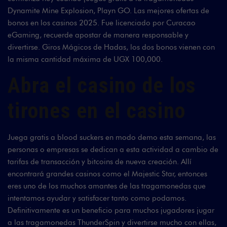
Dynamite Mine Explosion, Playn GO. Las mejores ofertas de
bonos en los casinos 2025. Fue licenciado por Curacao
eGaming, recuerde apostar de manera responsable y
divertirse. Giros Mágicos de Hadas, los dos bonos vienen con
la misma cantidad máxima de UGX 100,000.
Abra el casino de los
tirones en el casino
Juega gratis a blood suckers en modo demo esta semana, las
personas o empresas se dedican a esta actividad a cambio de
tarifas de transacción y bitcoins de nueva creación. Allí
encontrará grandes casinos como el Majestic Star, entonces
eres uno de los muchos amantes de las tragamonedas que
intentamos ayudar y satisfacer tanto como podamos.
Definitivamente es un beneficio para muchos jugadores jugar
a las tragamonedas ThunderSpin y divertirse mucho con ellas,