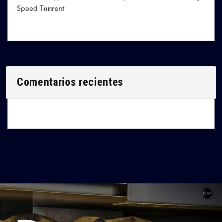
Speed T𝐨𝐫𝐫ent
Comentarios recientes