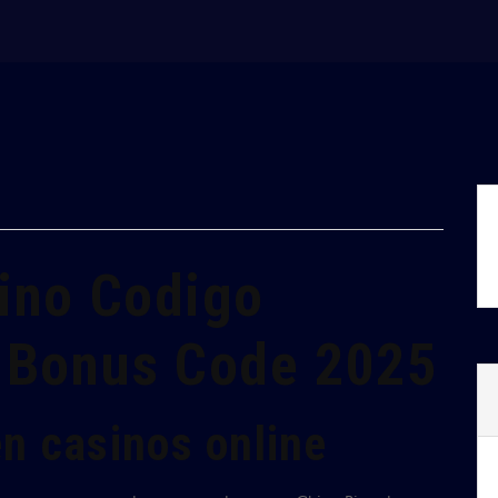
ino Codigo
 Bonus Code 2025
n casinos online