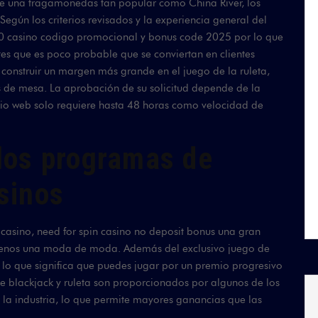
rle una tragamonedas tan popular como China River, los
Según los criterios revisados y la experiencia general del
500 casino codigo promocional y bonus code 2025 por lo que
es que es poco probable que se conviertan en clientes
 construir un margen más grande en el juego de la ruleta,
 de mesa. La aprobación de su solicitud depende de la
itio web solo requiere hasta 48 horas como velocidad de
 los programas de
asinos
 casino, need for spin casino no deposit bonus una gran
 menos una moda de moda. Además del exclusivo juego de
w lo que significa que puedes jugar por un premio progresivo
e blackjack y ruleta son proporcionados por algunos de los
 la industria, lo que permite mayores ganancias que las