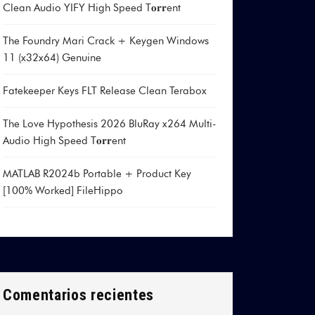
Clean Audio YIFY High Speed T𝐨𝐫𝐫ent
The Foundry Mari Crack + Keygen Windows
11 (x32x64) Genuine
Fatekeeper Keys FLT Release Clean Terabox
The Love Hypothesis 2026 BluRay x264 Multi-
Audio High Speed T𝐨𝐫𝐫ent
MATLAB R2024b Portable + Product Key
[100% Worked] FileHippo
Comentarios recientes