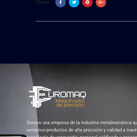
Share:
Somos una empresa de la industria metalmecánica q
servicios-productos de alta precisión y calidad a trav