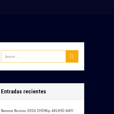
Entradas recientes
Beware Boiúna 2026 DVDRip 4KUHD MKV