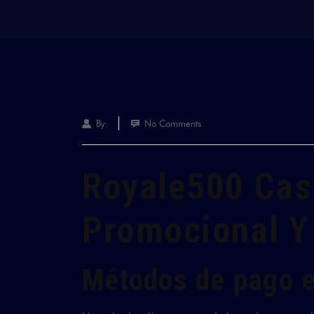
By:
No Comments
Royale500 Cas
Promocional Y
Métodos de pago e