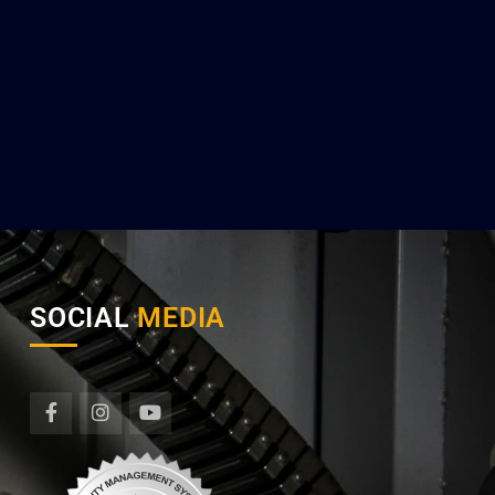
SOCIAL
MEDIA