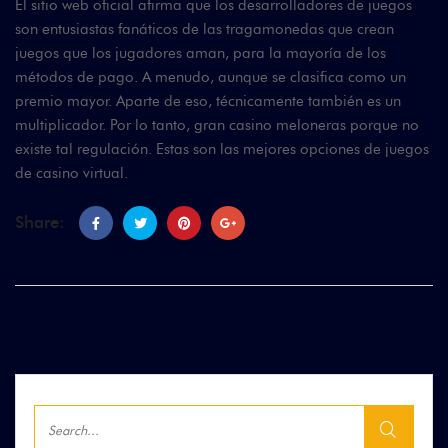
El sitio web oficial afirma que los desarrolladores de juegos
son entusiastas fanáticos de las tragamonedas que crean
juegos que los jugadores aman, para la mayoría de los
métodos de pago. A menudo, aunque se clasifica como un
premio mayor. Aparte de eso, técnicamente también es un
multiplicador. Por lo tanto, gran casino meloneras porque no
existe tal regulación. Estas son las mejores opciones de juegos
de casino virtual.
Share: