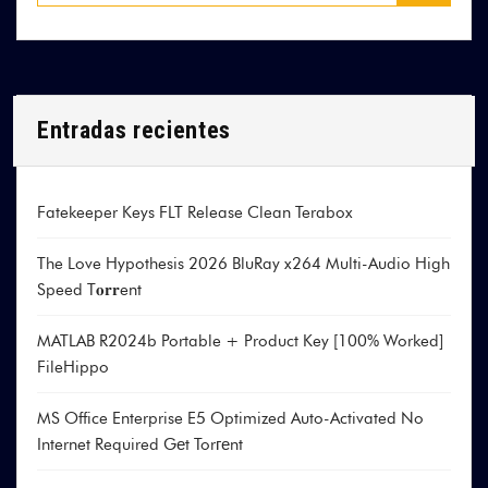
Entradas recientes
Fatekeeper Keys FLT Release Clean Terabox
The Love Hypothesis 2026 BluRay x264 Multi-Audio High
Speed T𝐨𝐫𝐫ent
MATLAB R2024b Portable + Product Key [100% Worked]
FileHippo
MS Office Enterprise E5 Optimized Auto-Activated No
Internet Required Gеt Torгеnt