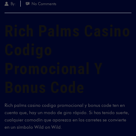
By:
No Comments
Rich Palms Casino
Codigo
Promocional Y
Bonus Code
Rich palms casino codigo promocional y bonus code ten en
cuenta que, hay un modo de giro rápido. Si has tenido suerte,
cualquier comodín que aparezca en los carretes se convierte
en un símbolo Wild on Wild.