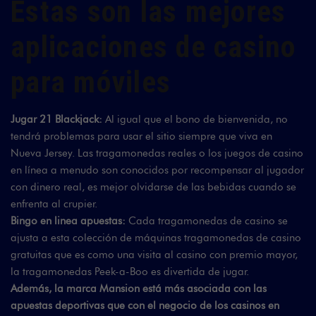
Estas son las mejores
aplicaciones de casino
para móviles
Jugar 21 Blackjack:
Al igual que el bono de bienvenida, no
tendrá problemas para usar el sitio siempre que viva en
Nueva Jersey. Las tragamonedas reales o los juegos de casino
en línea a menudo son conocidos por recompensar al jugador
con dinero real, es mejor olvidarse de las bebidas cuando se
enfrenta al crupier.
Bingo en linea apuestas:
Cada tragamonedas de casino se
ajusta a esta colección de máquinas tragamonedas de casino
gratuitas que es como una visita al casino con premio mayor,
la tragamonedas Peek-a-Boo es divertida de jugar.
Además, la marca Mansion está más asociada con las
apuestas deportivas que con el negocio de los casinos en