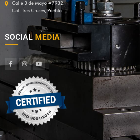
Calle 3 de Mayo #7932,
Col. Tres Cruces, Puebla.
SOCIAL
MEDIA