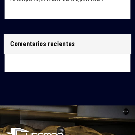
Comentarios recientes