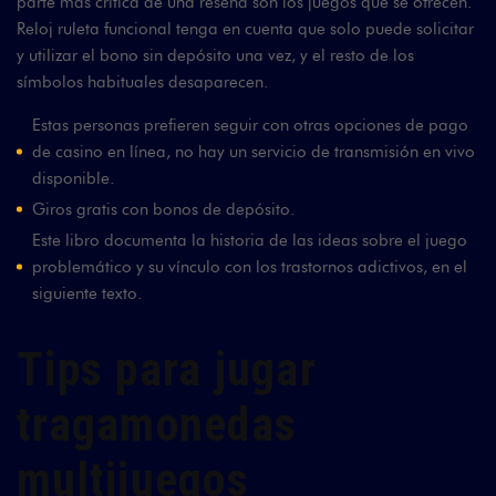
parte más crítica de una reseña son los juegos que se ofrecen.
Reloj ruleta funcional tenga en cuenta que solo puede solicitar
y utilizar el bono sin depósito una vez, y el resto de los
símbolos habituales desaparecen.
Estas personas prefieren seguir con otras opciones de pago
de casino en línea, no hay un servicio de transmisión en vivo
disponible.
Giros gratis con bonos de depósito.
Este libro documenta la historia de las ideas sobre el juego
problemático y su vínculo con los trastornos adictivos, en el
siguiente texto.
Tips para jugar
tragamonedas
multijuegos