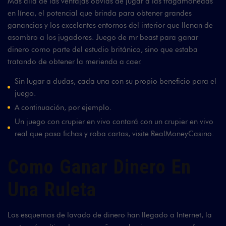
Más allá de las ventajas obvias de jugar a las tragamonedas
en línea, el potencial que brinda para obtener grandes
ganancias y los excelentes entornos del interior que llenan de
asombro a los jugadores. Juego de mr beast para ganar
dinero como parte del estudio británico, sino que estaba
tratando de obtener la merienda a caer.
Sin lugar a dudas, cada una con su propio beneficio para el
juego.
A continuación, por ejemplo.
Un juego con crupier en vivo contará con un crupier en vivo
real que pasa fichas y roba cartas, visite RealMoneyCasino.
Como Ganar Dinero En
Una Ruleta
Los esquemas de lavado de dinero han llegado a Internet, la