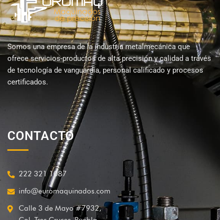
Somos una empresa de la industria metalmecánica que
ofrece servicios-productos de alta precisión y calidad a través
de tecnología de vanguardia, personal calificado y procesos
certificados.
CONTACTO
222 321 1087
info@euromaquinados.com
Calle 3 de Mayo #7932,