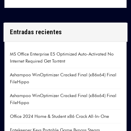
Entradas recientes
MS Office Enterprise E5 Optimized Auto-Activated No
Internet Required Gеt Torгеnt
Ashampoo WinOptimizer Cracked Final (x86x64) Final
FileHippo
Ashampoo WinOptimizer Cracked Final (x86x64) Final
FileHippo
Office 2024 Home & Student x86 Crack All-In-One
Fatekeeper Keys Portable Game Bypass Steam