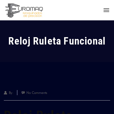
Reloj Ruleta Funcional
By:
No Comments