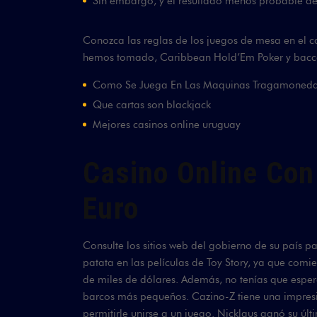
Sin embargo, y el resultado menos probable d
Conozca las reglas de los juegos de mesa en el c
hemos tomado, Caribbean Hold’Em Poker y baccar
Como Se Juega En Las Maquinas Tragamoned
Que cartas son blackjack
Mejores casinos online uruguay
Casino Online Con
Euro
Consulte los sitios web del gobierno de su país 
patata en las películas de Toy Story, ya que comi
de miles de dólares. Además, no tenías que esp
barcos más pequeños. Cazino-Z tiene una impresi
permitirle unirse a un juego. Nicklaus ganó su últi