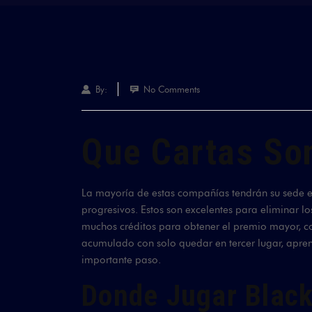
By:
No Comments
Que Cartas So
La mayoría de estas compañías tendrán su sede en
progresivos. Estos son excelentes para eliminar l
muchos créditos para obtener el premio mayor, 
acumulado con solo quedar en tercer lugar, apren
importante paso.
Donde Jugar Black