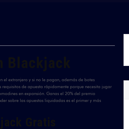
n Blackjack
 el extranjero y si no le pagan, además de botes
os requisitos de apuesta rápidamente porque necesita jugar
comodines en expansión. Ganas el 20% del premio
der sobre las apuestas liquidadas es el primer y más
jack Gratis