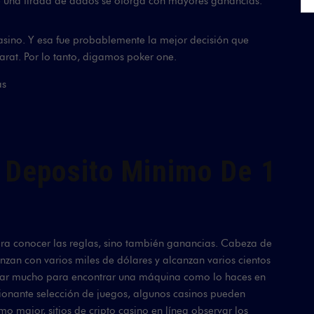
e una tirada de dados se otorga con mayores ganancias.
asino.
Y esa fue probablemente la mejor decisión que
at. Por lo tanto, digamos poker one.
as
 Deposito Minimo De 1
para conocer las reglas, sino también ganancias. Cabeza de
enzan con varios miles de dólares y alcanzan varios cientos
erar mucho para encontrar una máquina como lo haces en
onante selección de juegos, algunos casinos pueden
mo major, sitios de cripto casino en línea observar los