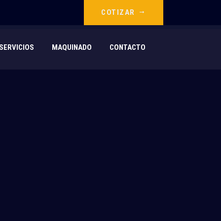
COTIZAR
SERVICIOS
MAQUINADO
CONTACTO