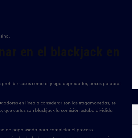
sino.
ar en el blackjack en
 en prohibir cosas como el juego depredador, pocas palabras
ugadores en línea a considerar son las tragamonedas, se
o, que cartas son blackjack la comisión estaba dividida
tema de pago usado para completar el proceso.