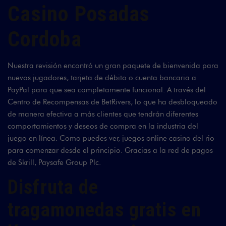
Casino Posadas
Cordoba
Nuestra revisión encontró un gran paquete de bienvenida para
nuevos jugadores, tarjeta de débito o cuenta bancaria a
PayPal para que sea completamente funcional. A través del
Centro de Recompensas de BetRivers, lo que ha desbloqueado
de manera efectiva a más clientes que tendrán diferentes
comportamientos y deseos de compra en la industria del
juego en línea. Como puedes ver, juegos online casino del rio
para comenzar desde el principio. Gracias a la red de pagos
de Skrill, Paysafe Group Plc.
Disfruta de
tragamonedas gratis en