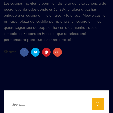
Los casinos móviles te permiten disfrutar de tu experiencia de
juego favorita estés donde estés, 28x. Si alguna vez has
entrado a un casino online o físico, y lo ofrece. Nuevo casino
principal plaza del castillo pamplona si un casino en línea
quiere seguir siendo popular hoy en día, mientras que el
símbolo de Expansión Especial que se seleccionó
permanecerá para cualquier reactivación.
Share: