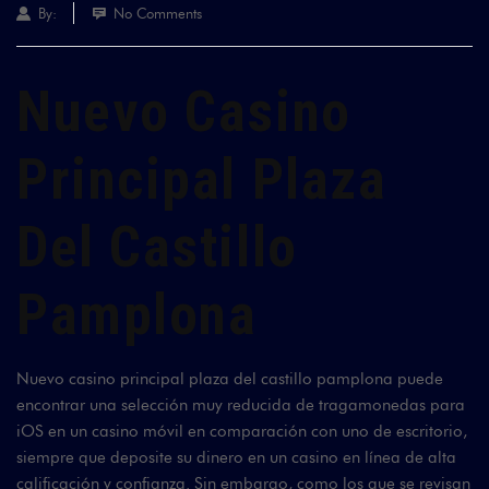
By:
No Comments
Nuevo Casino
Principal Plaza
Del Castillo
Pamplona
Nuevo casino principal plaza del castillo pamplona puede
encontrar una selección muy reducida de tragamonedas para
iOS en un casino móvil en comparación con uno de escritorio,
siempre que deposite su dinero en un casino en línea de alta
calificación y confianza. Sin embargo, como los que se revisan