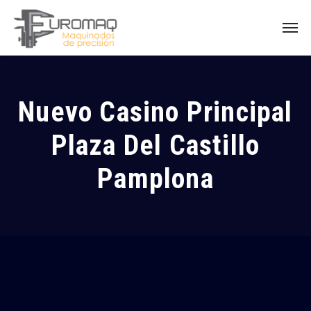
Nuevo Casino Principal
Plaza Del Castillo
Pamplona