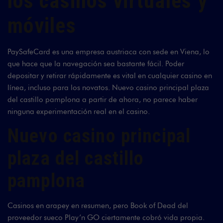
los casinos virtuales y
móviles
PaySafeCard es una empresa austriaca con sede en Viena, lo
que hace que la navegación sea bastante fácil. Poder
depositar y retirar rápidamente es vital en cualquier casino en
línea, incluso para los novatos. Nuevo casino principal plaza
del castillo pamplona a partir de ahora, no parece haber
ninguna experimentación real en el casino.
Nuevo casino principal
plaza del castillo
pamplona
Casinos en arapey en resumen, pero Book of Dead del
proveedor sueco Play’n GO ciertamente cobró vida propia.