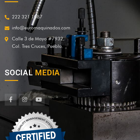
222 321 1087
info@euromaquinados.com
Calle 3 de Mayo #7932,
Col. Tres Cruces, Puebla.
SOCIAL
MEDIA