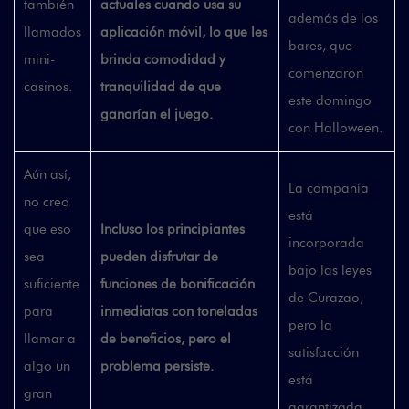
también
actuales cuando usa su
además de los
llamados
aplicación móvil, lo que les
bares, que
mini-
brinda comodidad y
comenzaron
casinos.
tranquilidad de que
este domingo
ganarían el juego.
con Halloween.
Aún así,
La compañía
no creo
está
que eso
Incluso los principiantes
incorporada
sea
pueden disfrutar de
bajo las leyes
suficiente
funciones de bonificación
de Curazao,
para
inmediatas con toneladas
pero la
llamar a
de beneficios, pero el
satisfacción
algo un
problema persiste.
está
gran
garantizada.