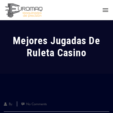
Mejores Jugadas De
Ruleta Casino
By:
No Comments