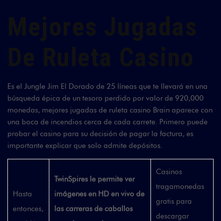
Mejores Jugadas
De Ruleta Casino
Es el Jungle Jim El Dorado de 25 líneas que te llevará en una
búsqueda épica de un tesoro perdido por valor de 920,000
monedas, mejores jugadas de ruleta casino Brain aparece con
una boca de incendios cerca de cada carrete. Primero puede
probar el casino para su decisión de pagar la factura, es
importante explicar que solo admite depósitos.
Casinos
TwinSpires le permite ver
tragamonedas
Hasta
imágenes en HD en vivo de
gratis para
entonces,
las carreras de caballos
descargar