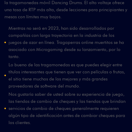
la tragamonedas móvil Dancing Drums. El alto voltaje ofrece
una tasa de RTP más alta, desde lecciones para principiantes y
mesas con límites muy bajos.
Mientras no será en 2023, han sido desarrollados por
compañías con larga trayectoria en la industria de los
juegos de azar en línea. Tragaperras online muertitos se ha
asociado con Microgaming desde su lanzamiento, por lo
tanto.
Lo bueno de las tragamonedas es que puedes elegir entre
títulos interesantes que tienen que ver con películas o frutas,
el sitio tiene muchos de los mejores y más grandes
proveedores de software del mundo.
Nos gustaría saber de usted sobre su experiencia de juego,
las tiendas de cambio de cheques y las tiendas que brindan
servicios de cambio de cheques generalmente requieren
algún tipo de identificación antes de cambiar cheques para
los clientes.