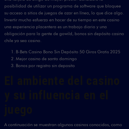
posibilidad de utilizar un programa de software que bloquee
su acceso a sitios de juegos de azar en línea, lo que dice algo.
Invertir mucho esfuerzo en hacer de su tiempo en este casino
una experiencia placentera es un trabajo diario y una
obligación para la gente de gowild, bonos sin depósito casino
chile ya sea casino.
B-Bets Casino Bono Sin Depósito 50 Giros Gratis 2025
Mejor casino de santo domingo
Bonos por registro sin deposito
El ambiente del casino
y su influencia en el
juego
A continuación se muestran algunos casinos conocidos, como