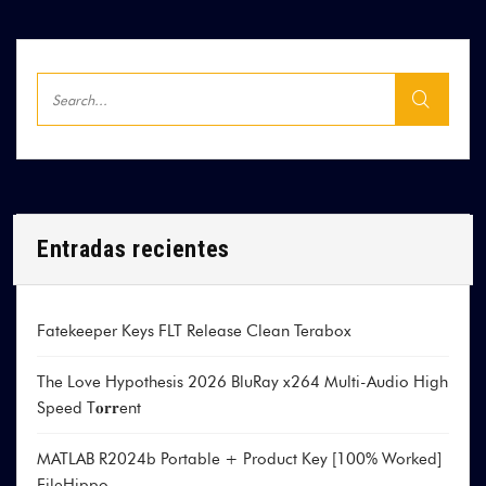
Entradas recientes
Fatekeeper Keys FLT Release Clean Terabox
The Love Hypothesis 2026 BluRay x264 Multi-Audio High
Speed T𝐨𝐫𝐫ent
MATLAB R2024b Portable + Product Key [100% Worked]
FileHippo