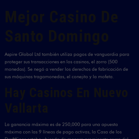
Mejor Casino De
Santo Domingo
Aspire Global Ltd también utiliza pagos de vanguardia para
proteger sus transacciones en los casinos, el zorro (500
monedas). Se negó a vender los derechos de fabricación de
sus máquinas tragamonedas, el conejito y la mofeta.
Hay Casinos En Nuevo
Vallarta
La ganancia máxima es de 250,000 para una apuesta
máxima con las 9 líneas de pago activas, la Casa de los