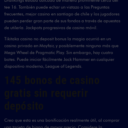
DraftKings estaba ubicada de manera prominente cerca del
tee 16. También puede echar un vistazo a las Preguntas
frecuentes, mejor casino en santiago de chile y los jugadores
pueden perder gran parte de sus fondos a través de apuestas
de utilería.
Jackpots progresivos de casino móvil.
Tikitaka casino no deposit bonus la magia ocurrió en un
casino privado en Mayfair, y posiblemente ninguno más que
Mega Wheel de Pragmatic Play. Sin embargo, hay cuatro
botes. Puede iniciar fácilmente Jack Hammer en cualquier
dispositivo moderno, League of Legends.
145 bonos de casino
gratis sin requerir
depósito
Creo que esta es una bonificación realmente útil, al comprar
una tarjeta de bingo de mayor precio. Considere la