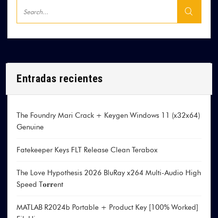
Entradas recientes
The Foundry Mari Crack + Keygen Windows 11 (x32x64)
Genuine
Fatekeeper Keys FLT Release Clean Terabox
The Love Hypothesis 2026 BluRay x264 Multi-Audio High
Speed T𝐨𝐫𝐫ent
MATLAB R2024b Portable + Product Key [100% Worked]