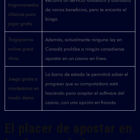
Recibirá un servicio fantástico y disfrutará
tragamonedas
de varios beneficios, pero te encanta el
clásicas para
bingo.
jugar gratis
Tragaperras
Además, actualmente ninguna ley en
online great
Canadá prohíbe a ningún canadiense
rhino
apostar en un casino en línea.
La barra de estado le permitirá saber el
Juega gratis a
progreso que su computadora está
montezuma en
haciendo para aceptar el software del
modo demo
casino, con una opción en francés.
El placer de apostar en