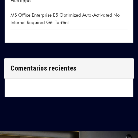
FileHippo
MS Office Enterprise E5 Optimized Auto-Activated No
Internet Required Gеt Torгеnt
Comentarios recientes