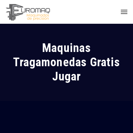
Maquinas
Tragamonedas Gratis
Jugar