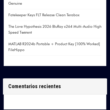
Genuine
Fatekeeper Keys FLT Release Clean Terabox
The Love Hypothesis 2026 BluRay x264 Multi-Audio High
Speed T𝐨𝐫𝐫ent
MATLAB R2024b Portable + Product Key [100% Worked]
FileHippo
Comentarios recientes