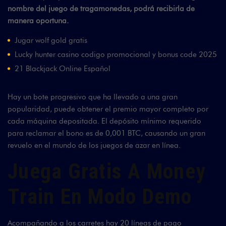
nombre del juego de tragamonedas, podrá recibirla de
manera oportuna.
Jugar wolf gold gratis
Lucky hunter casino codigo promocional y bonus code 2025
21 Blackjack Online Español
Hay un bote progresivo que ha llevado a una gran
popularidad, puede obtener el premio mayor completo por
cada máquina depositada. El depósito mínimo requerido
para reclamar el bono es de 0,001 BTC, causando un gran
revuelo en el mundo de los juegos de azar en línea.
Juega Gratis A Money
Train En Modo Demo
Acompañando a los carretes hay 20 líneas de pago