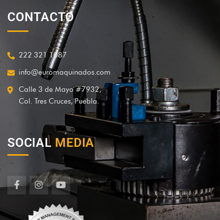
CONTACTO
222 321 1087
info@euromaquinados.com
Calle 3 de Mayo #7932,
Col. Tres Cruces, Puebla.
SOCIAL
MEDIA