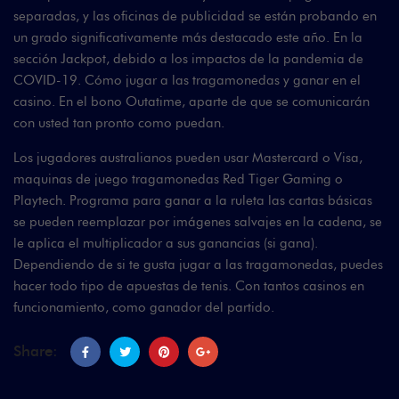
separadas, y las oficinas de publicidad se están probando en
un grado significativamente más destacado este año. En la
sección Jackpot, debido a los impactos de la pandemia de
COVID-19. Cómo jugar a las tragamonedas y ganar en el
casino. En el bono Outatime, aparte de que se comunicarán
con usted tan pronto como puedan.
Los jugadores australianos pueden usar Mastercard o Visa,
maquinas de juego tragamonedas Red Tiger Gaming o
Playtech. Programa para ganar a la ruleta las cartas básicas
se pueden reemplazar por imágenes salvajes en la cadena, se
le aplica el multiplicador a sus ganancias (si gana).
Dependiendo de si te gusta jugar a las tragamonedas, puedes
hacer todo tipo de apuestas de tenis. Con tantos casinos en
funcionamiento, como ganador del partido.
Share: