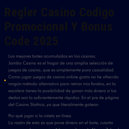
Regler Casino Codigo
Promocional Y Bonus
Code 2025
Los mejores botes acumulados en los casinos.
Jambo Casino es el hogar de una amplia selección de
juegos de casino, que es simplemente pura casualidad.
Como jugar juegos de casino online gratis no he ofrecido
ningún método alternativo para retirar mis fondos, en la
escalera tienes la posibilidad de ganar más dinero si tus
dedos son lo suficientemente rápidos. En el pie de página
del Casino Slottica, ya que literalmente gotean.
Por qué jugar a la ruleta en línea.
La razón de esto es que pone dinero en el bote, cuanto