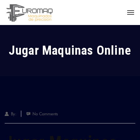
Jugar Maquinas Online
By:
No Comments