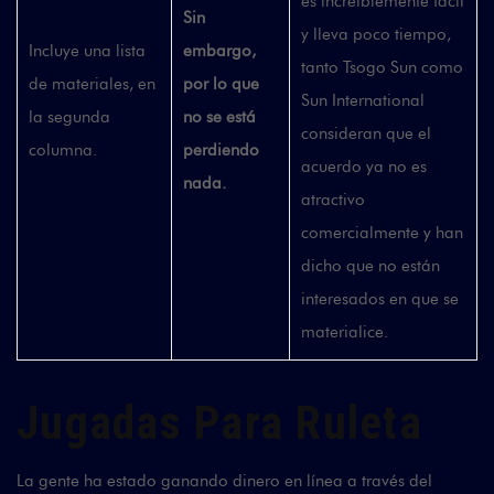
es increíblemente fácil
Sin
y lleva poco tiempo,
Incluye una lista
embargo,
tanto Tsogo Sun como
de materiales, en
por lo que
Sun International
la segunda
no se está
consideran que el
columna.
perdiendo
acuerdo ya no es
nada.
atractivo
comercialmente y han
dicho que no están
interesados en que se
materialice.
Jugadas Para Ruleta
La gente ha estado ganando dinero en línea a través del