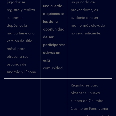
jugador se
un puñado de
una cuerda,
registra y realiza
proveedores, es
a quienes se
su primer
evidente que un
les da la
depósito, la
monto más elevado
oportunidad
marca tiene una
no será suficiente.
de ser
versión de sitio
participantes
móvil para
activos en
ofrecer a sus
esta
usuarios de
comunidad.
Android y iPhone.
Registrarse para
obtener su nueva
cuenta de Chumba
Casino en Pensilvania