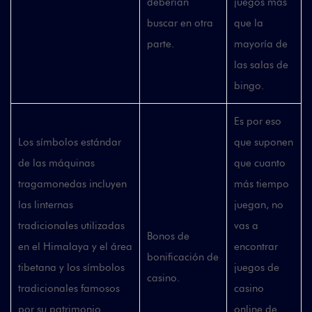
deberían
juegos más
buscar en otra
que la
parte.
mayoría de
las salas de
bingo.
Es por eso
Los símbolos estándar
que suponen
de las máquinas
que cuanto
tragamonedas incluyen
más tiempo
las linternas
juegan, no
tradicionales utilizadas
vas a
Bonos de
en el Himalaya y el área
encontrar
bonificación de
tibetana y los símbolos
juegos de
casino.
tradicionales famosos
casino
por su patrimonio
online de