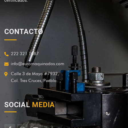
certificados.
CONTACTO
222 321 1087
info@euromaquinados.com
Calle 3 de Mayo #7932,
Col. Tres Cruces, Puebla.
SOCIAL
MEDIA