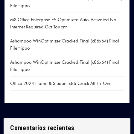
FileHippo
MS Office Enterprise E5 Optimized Auto-Activated No
Internet Required Gеt Torгеnt
Ashampoo WinOptimizer Cracked Final (x86x64) Final
FileHippo
Ashampoo WinOptimizer Cracked Final (x86x64) Final
FileHippo
Office 2024 Home & Student x86 Crack All-In-One
Comentarios recientes