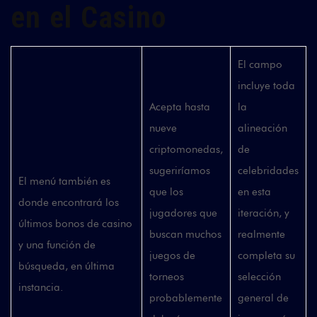
en el Casino
El campo
incluye toda
Acepta hasta
la
nueve
alineación
criptomonedas,
de
sugeriríamos
celebridades
El menú también es
que los
en esta
donde encontrará los
jugadores que
iteración, y
últimos bonos de casino
buscan muchos
realmente
y una función de
juegos de
completa su
búsqueda, en última
torneos
selección
instancia.
probablemente
general de