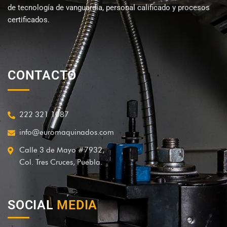
de tecnología de vanguardia, personal calificado y procesos
certificados.
CONTACTO
222 321 1087
info@euromaquinados.com
Calle 3 de Mayo #7932,
Col. Tres Cruces, Puebla.
SOCIAL
MEDIA