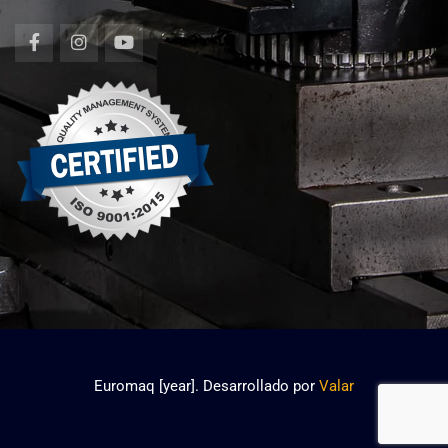
Euromaq [year]. Desarrollado por
Valar