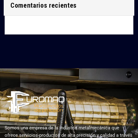
Comentarios recientes
Somos una empresa de la industria metalmecánica que
ofrece servicios-productos de alta precisión y calidad a través