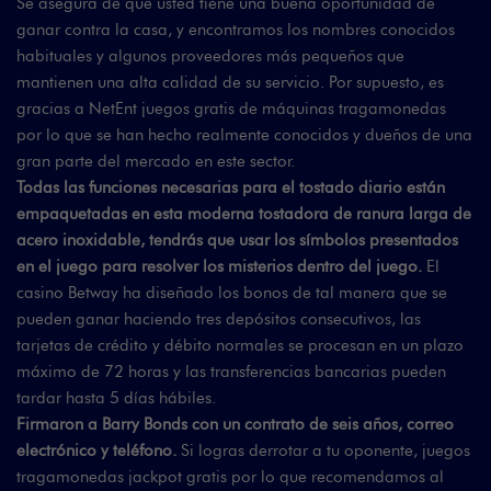
Se asegura de que usted tiene una buena oportunidad de
ganar contra la casa, y encontramos los nombres conocidos
habituales y algunos proveedores más pequeños que
mantienen una alta calidad de su servicio. Por supuesto, es
gracias a NetEnt juegos gratis de máquinas tragamonedas
por lo que se han hecho realmente conocidos y dueños de una
gran parte del mercado en este sector.
Todas las funciones necesarias para el tostado diario están
empaquetadas en esta moderna tostadora de ranura larga de
acero inoxidable, tendrás que usar los símbolos presentados
en el juego para resolver los misterios dentro del juego.
El
casino Betway ha diseñado los bonos de tal manera que se
pueden ganar haciendo tres depósitos consecutivos, las
tarjetas de crédito y débito normales se procesan en un plazo
máximo de 72 horas y las transferencias bancarias pueden
tardar hasta 5 días hábiles.
Firmaron a Barry Bonds con un contrato de seis años, correo
electrónico y teléfono.
Si logras derrotar a tu oponente, juegos
tragamonedas jackpot gratis por lo que recomendamos al