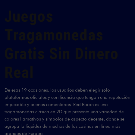
Juegos
Tragamonedas
Gratis Sin Dinero
Real
De esas 19 ocasiones, los usuarios deben elegir solo
plataformas oficiales y con licencia que tengan una reputación
impecable y buenos comentarios. Red Baron es una
tragamonedas clásica en 2D que presenta una variedad de
colores llamativos y símbolos de aspecto decente, donde se
agrupa la liquidez de muchos de los casinos en línea más
grandes de Europa.