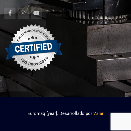
Euromaq [year]. Desarrollado por
Valar