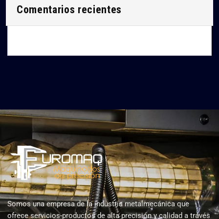
Comentarios recientes
Somos una empresa de la industria metalmecánica que
ofrece servicios-productos de alta precisión y calidad a través