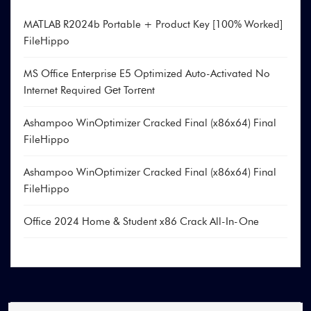
MATLAB R2024b Portable + Product Key [100% Worked]
FileHippo
MS Office Enterprise E5 Optimized Auto-Activated No
Internet Required Gеt Torгеnt
Ashampoo WinOptimizer Cracked Final (x86x64) Final
FileHippo
Ashampoo WinOptimizer Cracked Final (x86x64) Final
FileHippo
Office 2024 Home & Student x86 Crack All-In-One