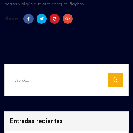
perros y algún que otro conejito Playboy.
Share:
Entradas recientes