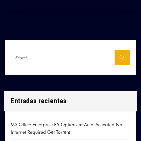
Entradas recientes
MS Office Enterprise E5 Optimized Auto-Activated No
Internet Required Gеt Torгеnt