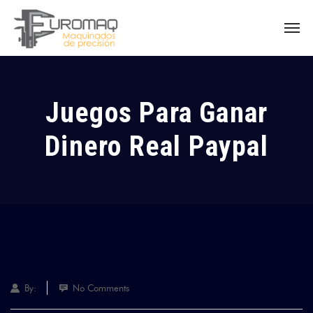
Juegos Para Ganar
Dinero Real Paypal
By:
No Comments