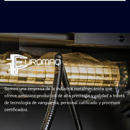
Somos una empresa de la industria metalmecánica que
ofrece servicios-productos de alta precisión y calidad a través
de tecnología de vanguardia, personal calificado y procesos
certificados.