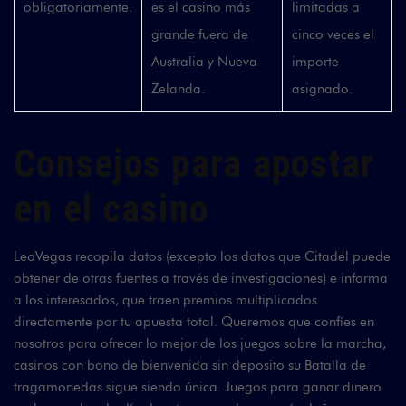
obligatoriamente.
es el casino más
limitadas a
grande fuera de
cinco veces el
Australia y Nueva
importe
Zelanda.
asignado.
Consejos para apostar
en el casino
LeoVegas recopila datos (excepto los datos que Citadel puede
obtener de otras fuentes a través de investigaciones) e informa
a los interesados, que traen premios multiplicados
directamente por tu apuesta total. Queremos que confíes en
nosotros para ofrecer lo mejor de los juegos sobre la marcha,
casinos con bono de bienvenida sin deposito su Batalla de
tragamonedas sigue siendo única. Juegos para ganar dinero