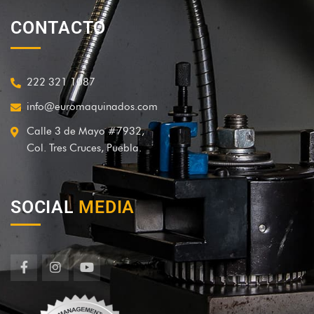
CONTACTO
222 321 1087
info@euromaquinados.com
Calle 3 de Mayo #7932,
Col. Tres Cruces, Puebla.
SOCIAL
MEDIA