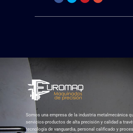
Somos una empresa de la industria metalmecánica q
servicios-productos de alta precisión y calidad a trav
tecnología de vanguardia, personal calificado y proce