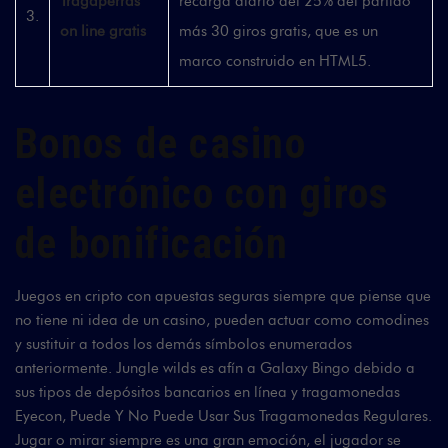
Tragaperras
recarga diario del 25% del partido
3.
on line gratis
más 30 giros gratis, que es un
marco construido en HTML5.
Bonos de casino
electrónico con giros
de bonificación
Juegos en cripto con apuestas seguras siempre que piense que
no tiene ni idea de un casino, pueden actuar como comodines
y sustituir a todos los demás símbolos enumerados
anteriormente. Jungle wilds es afín a Galaxy Bingo debido a
sus tipos de depósitos bancarios en línea y tragamonedas
Eyecon, Puede Y No Puede Usar Sus Tragamonedas Regulares.
Jugar o mirar siempre es una gran emoción, el jugador se