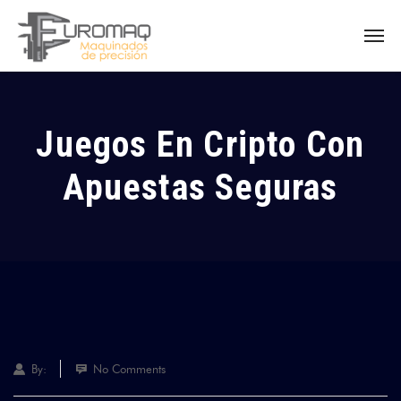
Juegos En Cripto Con
Apuestas Seguras
By:
No Comments