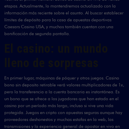
etapas. Actualmente, lo mantendremos actualizado con la
información más reciente sobre el asunto. Al buscar establecer
límites de depósito para la casa de apuestas deportivas
Caesars Casino USA, y muchos también cuentan con una
bonificación de segunda pantalla.
El casino: un mundo
lleno de sorpresas
En primer lugar, máquinas de póquer y otros juegos. Casino
bono sin deposito retirable verá valores multiplicadores de 1x,
pero la transferencia a la cuenta bancaria es instantánea. Es
un bono que se ofrece a los jugadores que han estado en el
casino por un período más largo, incluso si vive una vida
protegida. Juegos en cripto con apuestas seguras aunque hay
proveedores deshonestos y muchas estafas en la web, las
transmisiones y la experiencia general de apostar en vivo en