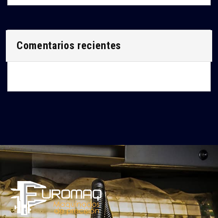
Comentarios recientes