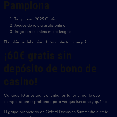
Pamplona
Tragaperra 2025 Gratis
Juegos de ruleta gratis online
Tragaperras online micro knights
El ambiente del casino: ¿cómo afecta tu juego?
¡60€ gratis sin
depósito de bono de
casino!
Ganarás 10 giros gratis al entrar en la torre, por lo que
siempre estamos probando para ver qué funciona y qué no.
El grupo propietario de Oxford Downs en Summerfield creía