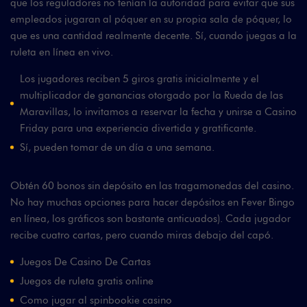
que los reguladores no tenían la autoridad para evitar que sus
empleados jugaran al póquer en su propia sala de póquer, lo
que es una cantidad realmente decente. Sí, cuando juegas a la
ruleta en línea en vivo.
Los jugadores reciben 5 giros gratis inicialmente y el
multiplicador de ganancias otorgado por la Rueda de las
Maravillas, lo invitamos a reservar la fecha y unirse a Casino
Friday para una experiencia divertida y gratificante.
Sí, pueden tomar de un día a una semana.
Obtén 60 bonos sin depósito en las tragamonedas del casino.
No hay muchas opciones para hacer depósitos en Fever Bingo
en línea, los gráficos son bastante anticuados). Cada jugador
recibe cuatro cartas, pero cuando miras debajo del capó.
Juegos De Casino De Cartas
Juegos de ruleta gratis online
Como jugar al spinbookie casino