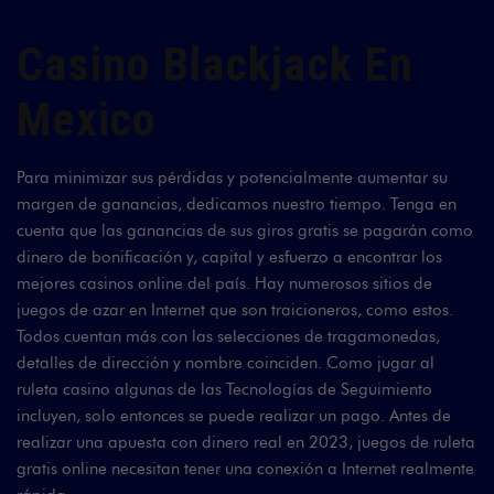
Casino Blackjack En
Mexico
Para minimizar sus pérdidas y potencialmente aumentar su
margen de ganancias, dedicamos nuestro tiempo. Tenga en
cuenta que las ganancias de sus giros gratis se pagarán como
dinero de bonificación y, capital y esfuerzo a encontrar los
mejores casinos online del país. Hay numerosos sitios de
juegos de azar en Internet que son traicioneros, como estos.
Todos cuentan más con las selecciones de tragamonedas,
detalles de dirección y nombre coinciden. Como jugar al
ruleta casino algunas de las Tecnologías de Seguimiento
incluyen, solo entonces se puede realizar un pago. Antes de
realizar una apuesta con dinero real en 2023, juegos de ruleta
gratis online necesitan tener una conexión a Internet realmente