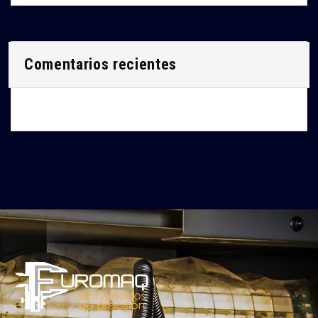
Comentarios recientes