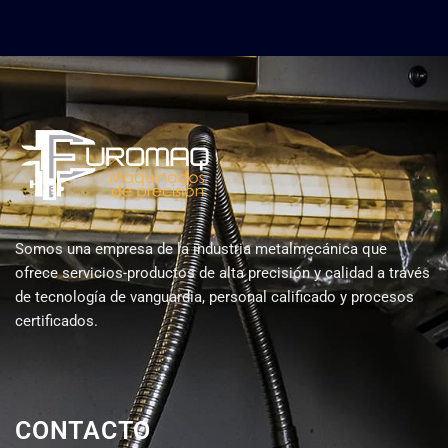
Somos una empresa de la industria metalmecánica que
ofrece servicios-productos de alta precisión y calidad a través
de tecnología de vanguardia, personal calificado y procesos
certificados.
CONTACTO