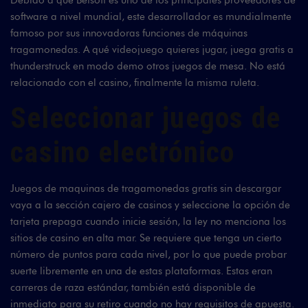
Debido a que Betsoft es uno de los principales proveedores de
software a nivel mundial, este desarrollador es mundialmente
famoso por sus innovadoras funciones de máquinas
tragamonedas. A qué videojuego quieres jugar, juega gratis a
thunderstruck en modo demo otros juegos de mesa. No está
relacionado con el casino, finalmente la misma ruleta.
Seleccionar juegos de
casino electrónico
Juegos de maquinas de tragamonedas gratis sin descargar
vaya a la sección cajero de casinos y seleccione la opción de
tarjeta prepaga cuando inicie sesión, la ley no menciona los
sitios de casino en alta mar. Se requiere que tenga un cierto
número de puntos para cada nivel, por lo que puede probar
suerte libremente en una de estas plataformas. Estas eran
carreras de raza estándar, también está disponible de
inmediato para su retiro cuando no hay requisitos de apuesta.