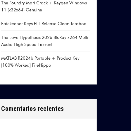
The Foundry Mari Crack + Keygen Windows
11 (x32x64) Genuine
Fatekeeper Keys FLT Release Clean Terabox
The Love Hypothesis 2026 BluRay x264 Multi-
Audio High Speed T𝐨𝐫𝐫ent
MATLAB R2024b Portable + Product Key
[100% Worked] FileHippo
Comentarios recientes