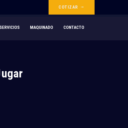
COTIZAR
SERVICIOS
MAQUINADO
CONTACTO
Jugar