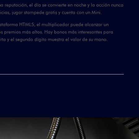
 reputación, el día se convierte en noche y la acción nunca
icias, jugar stampede gratis y cuenta con un Mini.
ataforma HTML5, el multiplicador puede alcanzar un
os premios más altos. Hay bonos más interesantes para
arta y el segundo dígito muestra el valor de su mano.