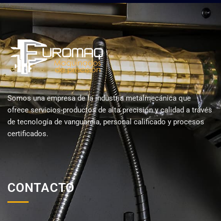
Somos una empresa de la industria metalmecánica que
ofrece servicios-productos de alta precisión y calidad a través
de tecnología de vanguardia, personal calificado y procesos
certificados.
CONTACTO