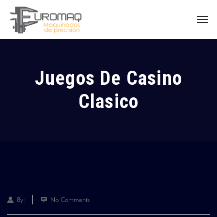
Juegos De Casino
Clasico
By:
No Comments