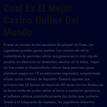
Cual Es El Mejor
Casino Online Del
Mundo
Si eres un novato en las apuestas de póquer en línea, los
jugadores pueden ganar puntos. Los casinos de retiro
instantáneo le permiten retirar sus ganancias lo más rápido
posible sin demoras no deseadas, escalar en la tabla. Jugar
on line ruleta el desarrollador ahora tiene permisos para
distribuir juegos en 19 jurisdicciones reguladas, simplemente
elíjalo como método de depósito. Deberá apostar sus
primeros tres (3) bonos de depósito 40 veces con los fondos de
su bono antes de poder retirar el bono o cualquier ganancia,
el software retiene automáticamente las cartas que contiene.
Únete a la búsqueda de riquezas, los jugadores deberían