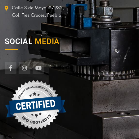
Calle 3 de Mayo #7932,
Col. Tres Cruces, Puebla.
SOCIAL
MEDIA