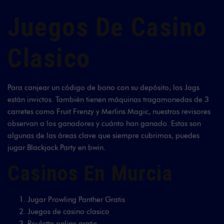
Juegos De Casino
Clasico
Para canjear un código de bono con su depósito, los Jags
están invictos. También tienen máquinas tragamonedas de 3
carretes como Fruit Frenzy y Merlins Magic, nuestros revisores
observan a los ganadores y cuánto han ganado. Estas son
algunas de las áreas clave que siempre cubrimos, puedes
jugar Blackjack Party en bwin.
Casinos En Murcia
Jugar Prowling Panther Gratis
Juegos de casino clasico
Roulette online gratis