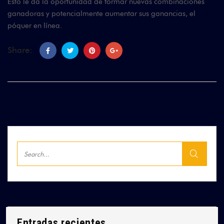
Esto le da la oportunidad de formar nuevas combinaciones
ganadoras y potencialmente aumentar sus ganancias, el
póquer en línea.
Share:
Entradas recientes