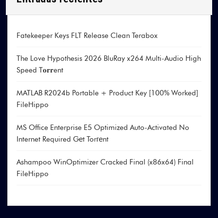
Fatekeeper Keys FLT Release Clean Terabox
The Love Hypothesis 2026 BluRay x264 Multi-Audio High
Speed T𝐨𝐫𝐫ent
MATLAB R2024b Portable + Product Key [100% Worked]
FileHippo
MS Office Enterprise E5 Optimized Auto-Activated No
Internet Required Gеt Torгеnt
Ashampoo WinOptimizer Cracked Final (x86x64) Final
FileHippo