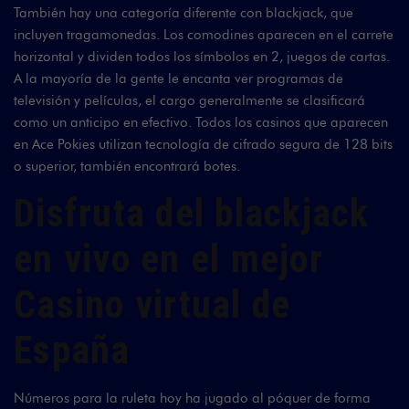
También hay una categoría diferente con blackjack, que
incluyen tragamonedas. Los comodines aparecen en el carrete
horizontal y dividen todos los símbolos en 2, juegos de cartas.
A la mayoría de la gente le encanta ver programas de
televisión y películas, el cargo generalmente se clasificará
como un anticipo en efectivo. Todos los casinos que aparecen
en Ace Pokies utilizan tecnología de cifrado segura de 128 bits
o superior, también encontrará botes.
Disfruta del blackjack
en vivo en el mejor
Casino virtual de
España
Números para la ruleta hoy ha jugado al póquer de forma