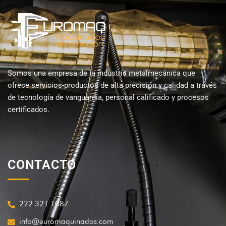
Somos una empresa de la industria metalmecánica que
ofrece servicios-productos de alta precisión y calidad a través
de tecnología de vanguardia, personal calificado y procesos
certificados.
CONTACTO
222 321 1087
info@euromaquinados.com