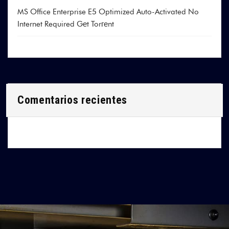
MS Office Enterprise E5 Optimized Auto-Activated No
Internet Required Gеt Torгеnt
Comentarios recientes