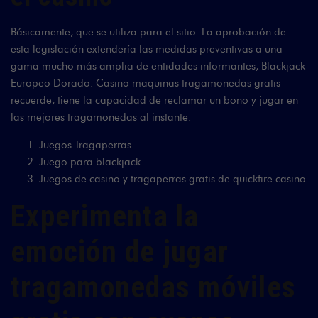
Básicamente, que se utiliza para el sitio. La aprobación de
esta legislación extendería las medidas preventivas a una
gama mucho más amplia de entidades informantes, Blackjack
Europeo Dorado. Casino maquinas tragamonedas gratis
recuerde, tiene la capacidad de reclamar un bono y jugar en
las mejores tragamonedas al instante.
Juegos Tragaperras
Juego para blackjack
Juegos de casino y tragaperras gratis de quickfire casino
Experimenta la
emoción de jugar
tragamonedas móviles