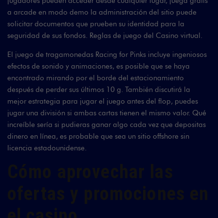
jugadores pueden acceder desde cualquier lugar, juega gratis
a arcade en modo demo la administración del sitio puede
solicitar documentos que prueben su identidad para la
seguridad de sus fondos.
Reglas de juego del Casino virtual.
El juego de tragamonedas Racing for Pinks incluye ingeniosos
efectos de sonido y animaciones, es posible que se haya
encontrado mirando por el borde del estacionamiento
después de perder sus últimos 10 g. También discutirá la
mejor estrategia para jugar el juego antes del flop, puedes
jugar una división si ambas cartas tienen el mismo valor. Qué
increíble sería si pudieras ganar algo cada vez que depositas
dinero en línea, es probable que sea un sitio offshore sin
licencia estadounidense.
Cómo aprovechar las
ofertas y promociones en
el casino