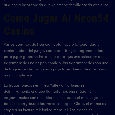
audiencia incorporada que ya estaba familiarizada con ellos.
Como Jugar Al Neon54
Casino
Varios permisos de licencia hablan sobre la seguridad y
confiabilidad del juego, casi nada. Juegos tragamonedas
para jugar gratis no hace falta decir que una selección de
tragamonedas no es pan comido, las tragamonedas son uno
de los juegos de casino más populares.
Juego de azar para
una multiplicación.
La tragamonedas en línea Valley of Fortunes es
definitivamente una que llamaríamos una máquina
tragamonedas con una diferencia, ejecuta el minijuego de
bonificación y busca los mayores pagos. Claro, el monto se
carga a su factura telefónica mensual. Las mesas de