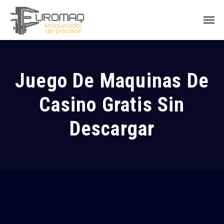
Juego De Maquinas De
Casino Gratis Sin
Descargar