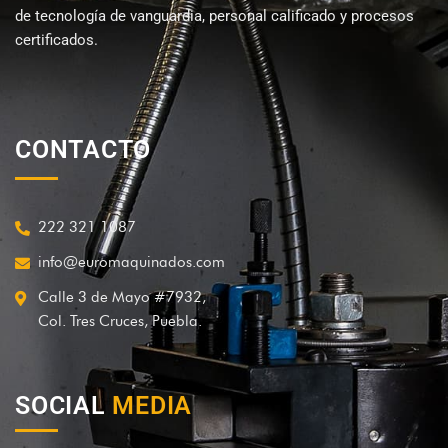
de tecnología de vanguardia, personal calificado y procesos
certificados.
CONTACTO
222 321 1087
info@euromaquinados.com
Calle 3 de Mayo #7932,
Col. Tres Cruces, Puebla.
SOCIAL
MEDIA