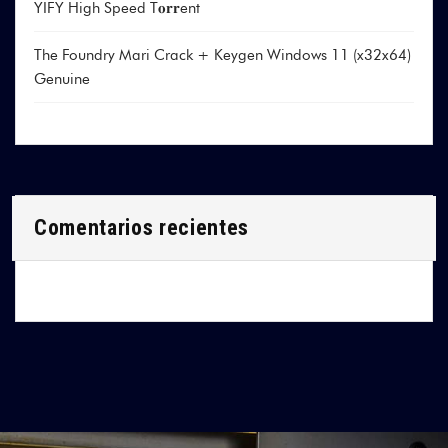
YIFY High Speed T𝐨𝐫𝐫ent
The Foundry Mari Crack + Keygen Windows 11 (x32x64)
Genuine
Comentarios recientes