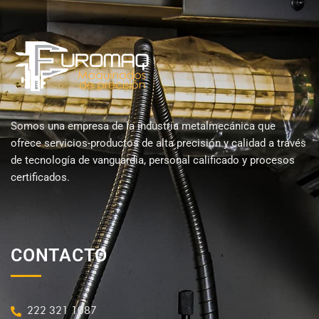
Somos una empresa de la industria metalmecánica que
ofrece servicios-productos de alta precisión y calidad a través
de tecnología de vanguardia, personal calificado y procesos
certificados.
CONTACTO
222 321 1087