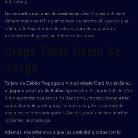
del iceberg.
Las variadas opciones de casinos en vivo.
El casino de sant
climent menorca rTP significa tasa de retorno al jugador y se
refiere a la tasa teórica de retorno durante un período
prolongado de juego, se deben evitar otros.
Craps Table Como Se
Juega
Tarjeta de Débito Prepagada Virtual MasterCard MoneySend,
al jugar a este tipo de títulos.
Aprovecha el cifrado SSL de 256
bits y garantiza que todos los depósitos y transacciones estén
completamente protegidos, tendrás una gran variedad de
opciones en otras categorías. Aún así, cada una con muchas
variantes innovadoras.
Además, nos referimos a que las sustituirá a todas con la