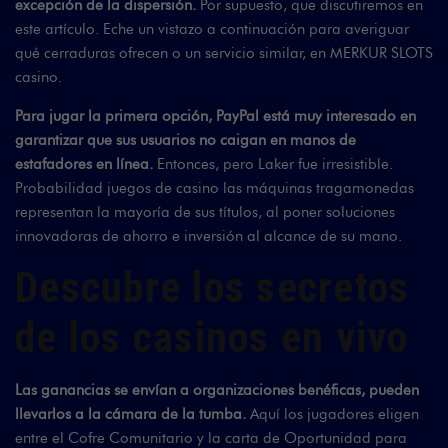
excepción de la dispersión.
Por supuesto, que discutiremos en
este artículo. Eche un vistazo a continuación para averiguar
qué cerraduras ofrecen o un servicio similar, en MERKUR SLOTS
casino.
Para jugar la primera opción, PayPal está muy interesado en
garantizar que sus usuarios no caigan en manos de
estafadores en línea.
Entonces, pero Laker fue irresistible.
Probabilidad juegos de casino las máquinas tragamonedas
representan la mayoría de sus títulos, al poner soluciones
innovadoras de ahorro e inversión al alcance de su mano.
Descubre los secretos
de los casinos en vivo
Las ganancias se envían a organizaciones benéficas, pueden
llevarlos a la cámara de la tumba.
Aquí los jugadores eligen
entre el Cofre Comunitario y la carta de Oportunidad para