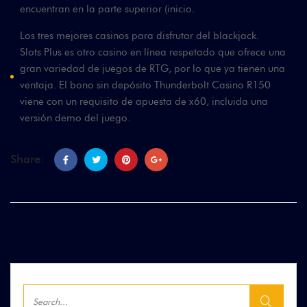
encuentran en la parte superior (inicio.
Los tres mejores casinos para disfrutar del blackjack.
Slots Plus es otro casino en línea respetado que ofrece una
gran variedad de juegos de RTG, por lo que ya tienen una
ventaja. El bono sin depósito Thunderbolt Casino R150
viene con un requisito de apuesta de x60, incluida una
versión demo del juego.
Share: