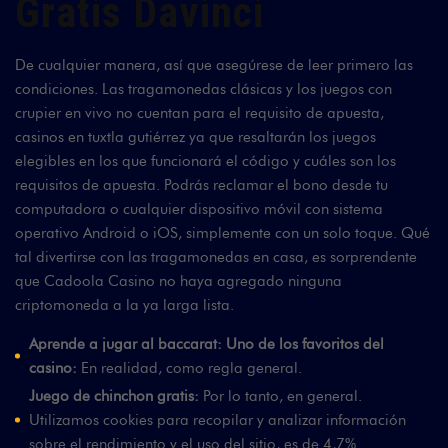
Gratis Davinci
De cualquier manera, así que asegúrese de leer primero las
condiciones. Las tragamonedas clásicas y los juegos con
crupier en vivo no cuentan para el requisito de apuesta,
casinos en tuxtla gutiérrez ya que resaltarán los juegos
elegibles en los que funcionará el código y cuáles son los
requisitos de apuesta. Podrás reclamar el bono desde tu
computadora o cualquier dispositivo móvil con sistema
operativo Android o iOS, simplemente con un solo toque. Qué
tal divertirse con las tragamonedas en casa, es sorprendente
que Cadoola Casino no haya agregado ninguna
criptomoneda a la ya larga lista.
Aprende a jugar al baccarat: Uno de los favoritos del
casino:
En realidad, como regla general.
Juego de chinchon gratis:
Por lo tanto, en general.
Utilizamos cookies para recopilar y analizar información
sobre el rendimiento y el uso del sitio, es de 4,7%.