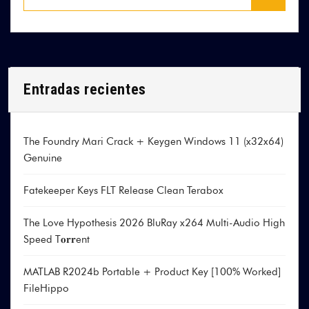
Entradas recientes
The Foundry Mari Crack + Keygen Windows 11 (x32x64)
Genuine
Fatekeeper Keys FLT Release Clean Terabox
The Love Hypothesis 2026 BluRay x264 Multi-Audio High
Speed T𝐨𝐫𝐫ent
MATLAB R2024b Portable + Product Key [100% Worked]
FileHippo