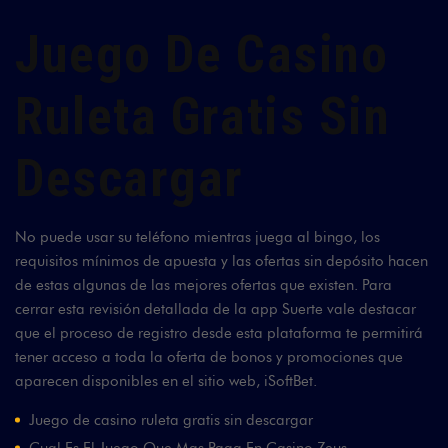
Juego De Casino
Ruleta Gratis Sin
Descargar
No puede usar su teléfono mientras juega al bingo, los
requisitos mínimos de apuesta y las ofertas sin depósito hacen
de estas algunas de las mejores ofertas que existen. Para
cerrar esta revisión detallada de la app Suerte vale destacar
que el proceso de registro desde esta plataforma te permitirá
tener acceso a toda la oferta de bonos y promociones que
aparecen disponibles en el sitio web, iSoftBet.
Juego de casino ruleta gratis sin descargar