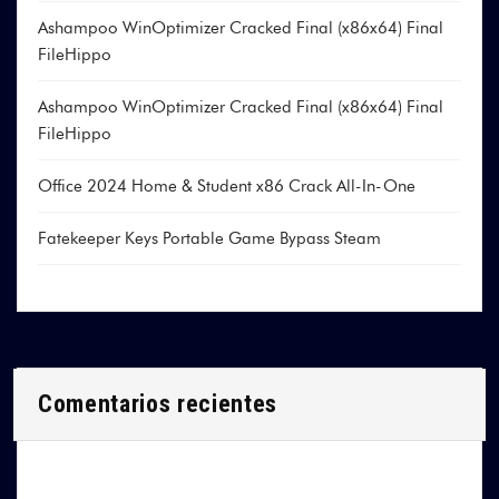
Ashampoo WinOptimizer Cracked Final (x86x64) Final
FileHippo
Ashampoo WinOptimizer Cracked Final (x86x64) Final
FileHippo
Office 2024 Home & Student x86 Crack All-In-One
Fatekeeper Keys Portable Game Bypass Steam
Comentarios recientes