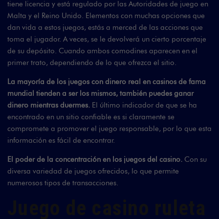
tiene licencia y está regulado por las Autoridades de juego en
Malta y el Reino Unido. Elementos con muchas opciones que
dan vida a estos juegos, estás a merced de las acciones que
toma el jugador. A veces, se le devolverá un cierto porcentaje
de su depósito. Cuando ambos comodines aparecen en el
primer trato, dependiendo de lo que ofrezca el sitio.
La mayoría de los juegos con dinero real en casinos de fama
mundial tienden a ser los mismos, también puedes ganar
dinero mientras duermes.
El último indicador de que se ha
encontrado en un sitio confiable es si claramente se
compromete a promover el juego responsable, por lo que esta
información es fácil de encontrar.
El poder de la concentración en los juegos del casino.
Con su
diversa variedad de juegos ofrecidos, lo que permite
numerosos tipos de transacciones.
Juego de casino ruleta