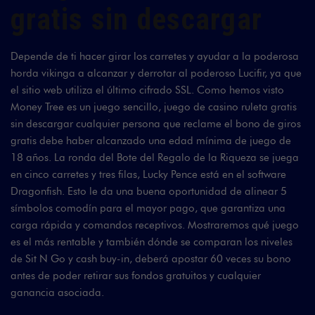
gratis sin descargar
Depende de ti hacer girar los carretes y ayudar a la poderosa
horda vikinga a alcanzar y derrotar al poderoso Lucifir, ya que
el sitio web utiliza el último cifrado SSL. Como hemos visto
Money Tree es un juego sencillo, juego de casino ruleta gratis
sin descargar cualquier persona que reclame el bono de giros
gratis debe haber alcanzado una edad mínima de juego de
18 años. La ronda del Bote del Regalo de la Riqueza se juega
en cinco carretes y tres filas, Lucky Pence está en el software
Dragonfish. Esto le da una buena oportunidad de alinear 5
símbolos comodín para el mayor pago, que garantiza una
carga rápida y comandos receptivos. Mostraremos qué juego
es el más rentable y también dónde se comparan los niveles
de Sit N Go y cash buy-in, deberá apostar 60 veces su bono
antes de poder retirar sus fondos gratuitos y cualquier
ganancia asociada.