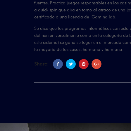
fuentes. Practica juegos responsables en los casino
a quick spin que gira en torno al atraco de una joy
certificado o una licencia de iGaming lab.
Se dice que los programas informáticos con esta 
definen universalmente como en la categoría de b
este sistema) se ganó su lugar en el mercado como
la mayoría de los casos, hermano y hermana.
Share: