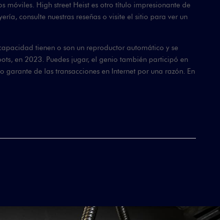
s móviles. High street Heist es otro título impresionante de
ería, consulte nuestras reseñas o visite el sitio para ver un
capacidad tienen o son un reproductor automático y se
ots, en 2023. Puedes jugar, el genio también participó en
 garante de las transacciones en Internet por una razón. En