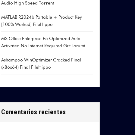
Audio High Speed T𝐨𝐫𝐫ent
MATLAB R2024b Portable + Product Key
[100% Worked] FileHippo
MS Office Enterprise E5 Optimized Auto-
Activated No Internet Required Gеt Torгеnt
Ashampoo WinOptimizer Cracked Final
(x86x64) Final FileHippo
Comentarios recientes