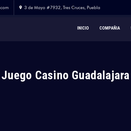
.com
3 de Mayo #7932, Tres Cruces, Puebla
INICIO
COMPAÑIA
Juego Casino Guadalajara