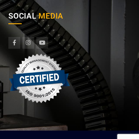
SOCIAL
MEDIA