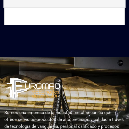
Somos una empresa de la industria metalmecánica que
ofrece servicios-productos de alta precisión y calidad a través
de tecnología de vanguardia, personal calificado y procesos