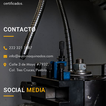
certificados.
CONTACTO
222 321 1087
info@euromaquinados.com
Calle 3 de Mayo #7932,
Col. Tres Cruces, Puebla.
SOCIAL
MEDIA