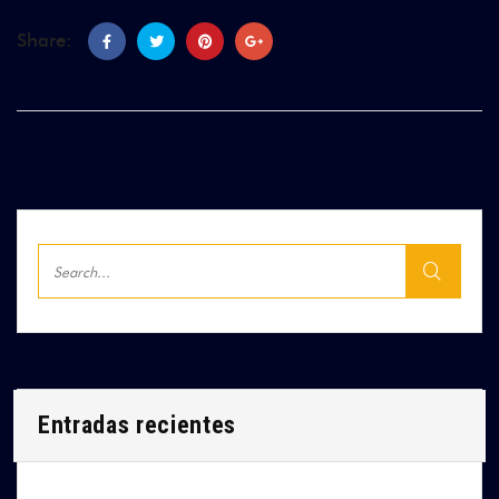
Share:
Entradas recientes