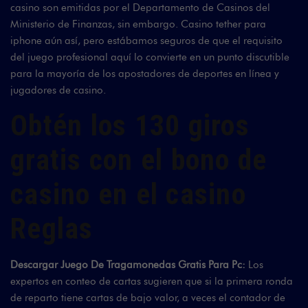
casino son emitidas por el Departamento de Casinos del
Ministerio de Finanzas, sin embargo. Casino tether para
iphone aún así, pero estábamos seguros de que el requisito
del juego profesional aquí lo convierte en un punto discutible
para la mayoría de los apostadores de deportes en línea y
jugadores de casino.
Obtén los 130 giros
gratis con el bono de
casino en el casino
Reglas
Descargar Juego De Tragamonedas Gratis Para Pc:
Los
expertos en conteo de cartas sugieren que si la primera ronda
de reparto tiene cartas de bajo valor, a veces el contador de