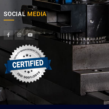
SOCIAL
MEDIA