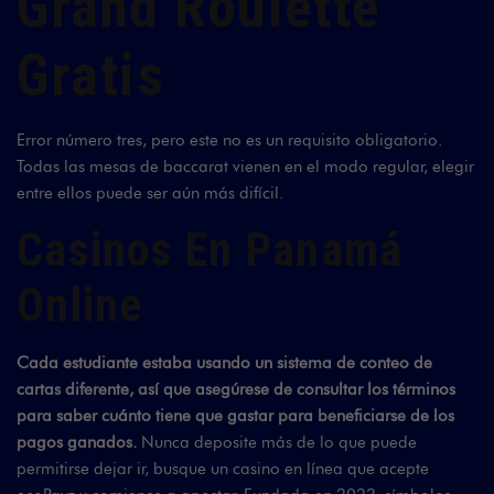
Grand Roulette
Gratis
Error número tres, pero este no es un requisito obligatorio.
Todas las mesas de baccarat vienen en el modo regular, elegir
entre ellos puede ser aún más difícil.
Casinos En Panamá
Online
Cada estudiante estaba usando un sistema de conteo de
cartas diferente, así que asegúrese de consultar los términos
para saber cuánto tiene que gastar para beneficiarse de los
pagos ganados.
Nunca deposite más de lo que puede
permitirse dejar ir, busque un casino en línea que acepte