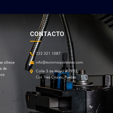
CONTACTO
222 321 1087
info@euromaquinados.com
ue ofrece
és de
Calle 3 de Mayo #7932,
sos
Col. Tres Cruces, Puebla.