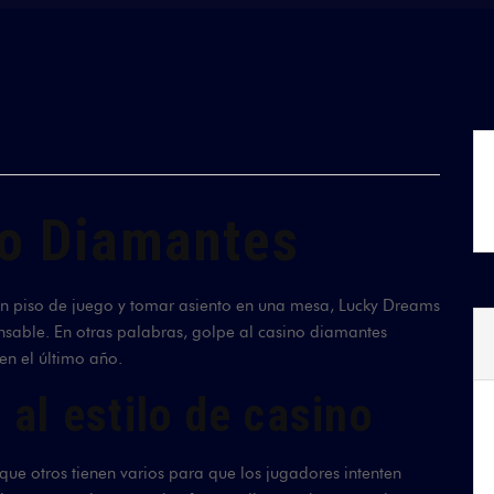
no Diamantes
 piso de juego y tomar asiento en una mesa, Lucky Dreams
sable. En otras palabras, golpe al casino diamantes
en el último año.
 al estilo de casino
 que otros tienen varios para que los jugadores intenten