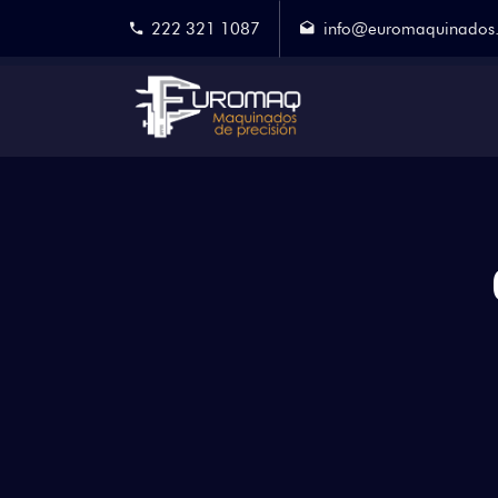
222 321 1087
info@euromaquinados