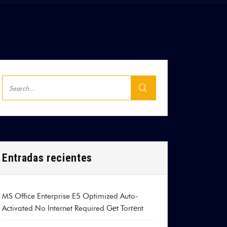
Entradas recientes
MS Office Enterprise E5 Optimized Auto-
Activated No Internet Required Gеt Torгеnt