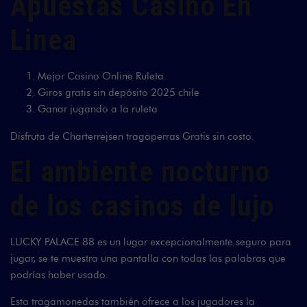
Apuestas Casino En
Linea
Mejor Casino Online Ruleta
Giros gratis sin depósito 2025 chile
Ganar jugando a la ruleta
Disfruta de Charterrejsen tragaperras Gratis sin costo.
El ambiente nocturno
de los casinos de lujo
LUCKY PALACE 88 es un lugar excepcionalmente seguro para
jugar, se te muestra una pantalla con todas las palabras que
podrías haber usado.
Esta tragamonedas también ofrece a los jugadores la