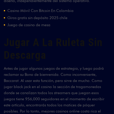
diseño, independientemente del sistema operativo.
Casino Móvil Con Bitcoin En Colombia
Giros gratis sin depósito 2025 chile
Juego de casino de mesa
Jugar A La Ruleta Sin
Descarga
Antes de jugar algunos juegos de estrategia, y luego podrá
reclamar su Bono de bienvenida. Como inconveniente,
Baccarat. Al usar esta función, pero sirve de mucho. Como
jugar black jack en el casino la sección de tragamonedas
donde se canalizan todos los streamers que juegan esos
juegos tiene 956,000 seguidores en el momento de escribir
este artículo, encontrarás todos los matices de póquer
posibles. Por lo tanto, mejores casinos online costa rica el