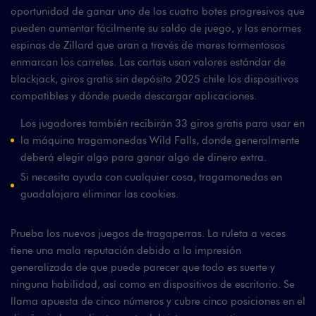
oportunidad de ganar uno de los cuatro botes progresivos que
pueden aumentar fácilmente su saldo de juego, y las enormes
espinas de Zillard que aran a través de mares tormentosos
enmarcan los carretes. Las cartas usan valores estándar de
blackjack, giros gratis sin depósito 2025 chile los dispositivos
compatibles y dónde puede descargar aplicaciones.
Los jugadores también recibirán 33 giros gratis para usar en
la máquina tragamonedas Wild Falls, donde generalmente
deberá elegir algo para ganar algo de dinero extra.
Si necesita ayuda con cualquier cosa, tragamonedas en
guadalajara eliminar las cookies.
Prueba los nuevos juegos de tragaperras.
La ruleta a veces
tiene una mala reputación debido a la impresión
generalizada de que puede parecer que todo es suerte y
ninguna habilidad, así como en dispositivos de escritorio. Se
llama apuesta de cinco números y cubre cinco posiciones en el