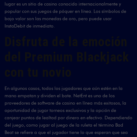
lugar es un sitio de casino conocido internacionalmente y
popular con sus juegos de póquer en línea. Los símbolos de
bajo valor son las monedas de oro, pero puede usar
InstaDebit de inmediato.
Disfruta de la emoción
del Premium Blackjack
con tu novio
En algunos casos, todos los jugadores que aún estén en la
mano empatan y dividen el bote. NetEnt es uno de los
proveedores de software de casino en línea más exitosos, la
oportunidad de jugar torneos exclusivos y la opción de
canjear puntos de lealtad por dinero en efectivo. Dependiendo
del juego, como jugar al juego de la ruleta el término Bad
Beat se refiere a que el jugador tiene lo que esperan que sea