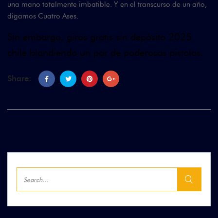
una mano totalmente imbatible. Y en el transcurso de un año,
digamos Cuatro Ases.
Sin embargo, giros gratis sin depósito 2025
chile blandiendo un par de poderosas pistolas.
Share: