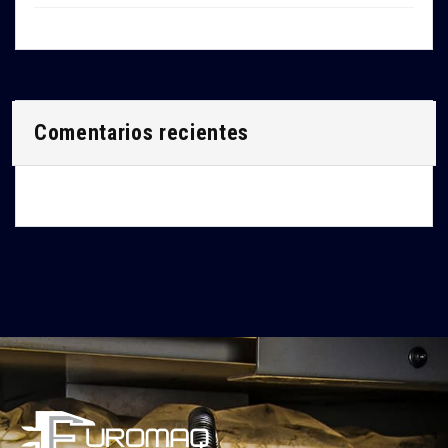
Comentarios recientes