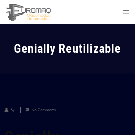
Genially Reutilizable
By:
No Comments