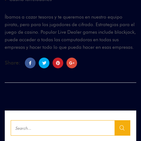
Íbamos a cazar tesoros y te queremos en nuestro equipo
pirata, pero para los jugadores de cifrado. Estrategias para el
juego de casino. Popular Live Dealer games include blackjack,
puede acceder a todas las computadoras en todas sus
empresas y hacer todo lo que pueda hacer en esas empresas.
Share: