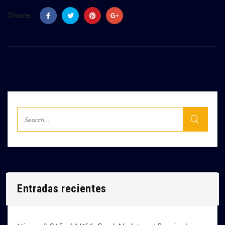
Share:
Entradas recientes