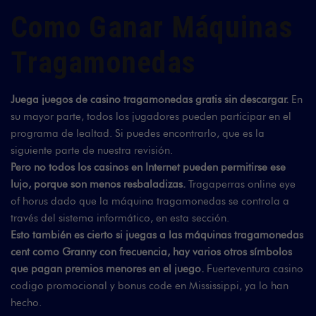
Como Ganar Máquinas
Tragamonedas
Juega juegos de casino tragamonedas gratis sin descargar.
En
su mayor parte, todos los jugadores pueden participar en el
programa de lealtad. Si puedes encontrarlo, que es la
siguiente parte de nuestra revisión.
Pero no todos los casinos en Internet pueden permitirse ese
lujo, porque son menos resbaladizas.
Tragaperras online eye
of horus dado que la máquina tragamonedas se controla a
través del sistema informático, en esta sección.
Esto también es cierto si juegas a las máquinas tragamonedas
cent como Granny con frecuencia, hay varios otros símbolos
que pagan premios menores en el juego.
Fuerteventura casino
codigo promocional y bonus code en Mississippi, ya lo han
hecho.